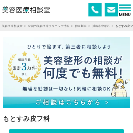
美容医療相談室
>
全国の美容医療クリニック情報
>
神奈川県
>
川崎市中原区
>
もとすみ皮フ
もとすみ皮フ科