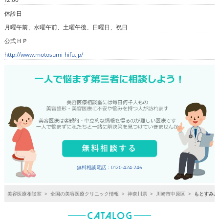
休診日
月曜午前、水曜午前、土曜午後、日曜日、祝日
公式ＨＰ
http://www.motosumi-hifu.jp/
無料相談電話：0120-424-246
美容医療相談室
>
全国の美容医療クリニック情報
>
神奈川県
>
川崎市中原区
>
もとすみ皮