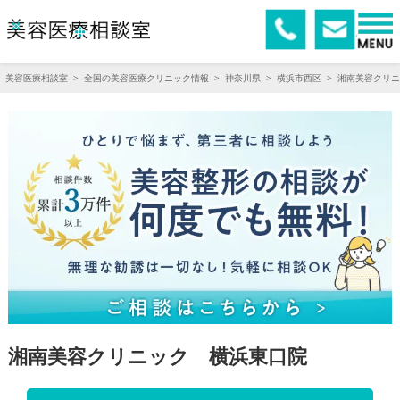
美容医療相談室
>
全国の美容医療クリニック情報
>
神奈川県
>
横浜市西区
>
湘南美容クリニ
湘南美容クリニック 横浜東口院