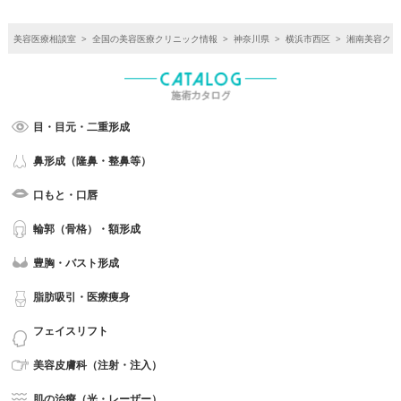
美容医療相談室
>
全国の美容医療クリニック情報
>
神奈川県
>
横浜市西区
>
湘南美容クリ
目・目元・二重形成
鼻形成（隆鼻・整鼻等）
口もと・口唇
輪郭（骨格）・額形成
豊胸・バスト形成
脂肪吸引・医療痩身
フェイスリフト
美容皮膚科（注射・注入）
肌の治療（光・レーザー）