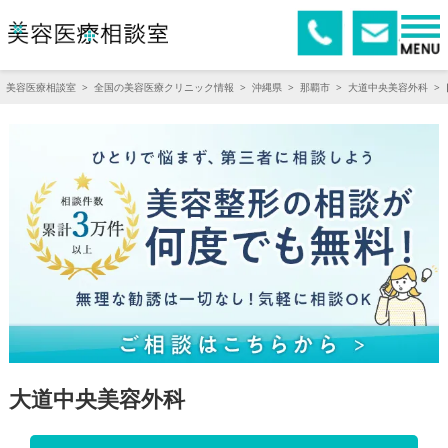
美容医療相談室
>
全国の美容医療クリニック情報
>
沖縄県
>
那覇市
>
大道中央美容外科
>
大道中央美容外科