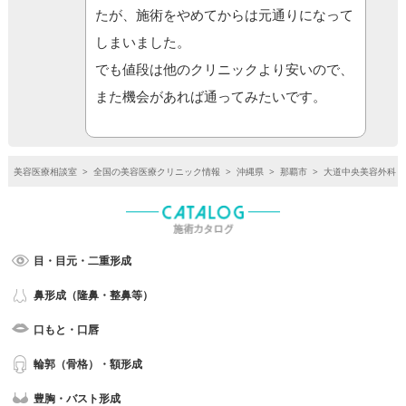
たが、施術をやめてからは元通りになって
しまいました。
でも値段は他のクリニックより安いので、
また機会があれば通ってみたいです。
美容医療相談室
>
全国の美容医療クリニック情報
>
沖縄県
>
那覇市
>
大道中央美容外科
目・目元・二重形成
鼻形成（隆鼻・整鼻等）
口もと・口唇
輪郭（骨格）・額形成
豊胸・バスト形成