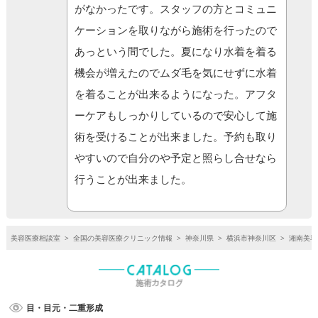
がなかったです。スタッフの方とコミュニ
ケーションを取りながら施術を行ったので
あっという間でした。夏になり水着を着る
機会が増えたのでムダ毛を気にせずに水着
を着ることが出来るようになった。アフタ
ーケアもしっかりしているので安心して施
術を受けることが出来ました。予約も取り
やすいので自分のや予定と照らし合せなら
行うことが出来ました。
美容医療相談室
>
全国の美容医療クリニック情報
>
神奈川県
>
横浜市神奈川区
>
湘南美容
目・目元・二重形成