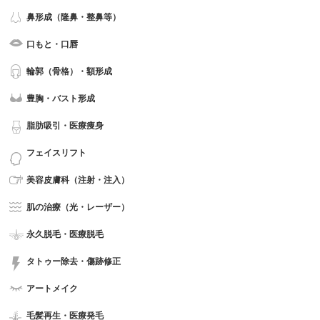
鼻形成（隆鼻・整鼻等）
口もと・口唇
輪郭（骨格）・額形成
豊胸・バスト形成
脂肪吸引・医療痩身
フェイスリフト
美容皮膚科（注射・注入）
肌の治療（光・レーザー）
永久脱毛・医療脱毛
タトゥー除去・傷跡修正
アートメイク
毛髪再生・医療発毛