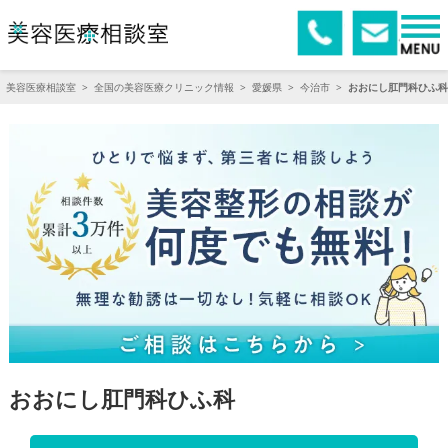
美容医療相談室
>
全国の美容医療クリニック情報
>
愛媛県
>
今治市
>
おおにし肛門科ひふ科
おおにし肛門科ひふ科