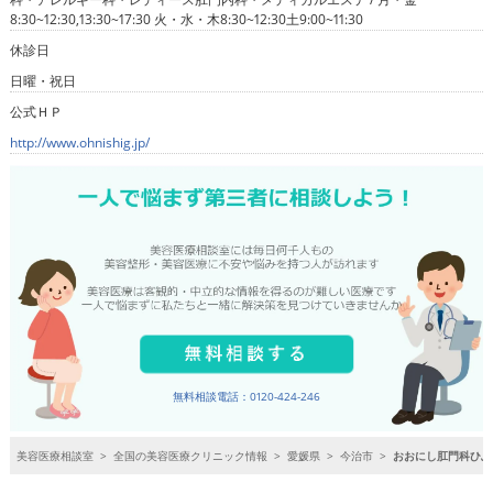
8:30~12:30,13:30~17:30 火・水・木8:30~12:30土9:00~11:30
休診日
日曜・祝日
公式ＨＰ
http://www.ohnishig.jp/
無料相談電話：0120-424-246
美容医療相談室
>
全国の美容医療クリニック情報
>
愛媛県
>
今治市
>
おおにし肛門科ひふ