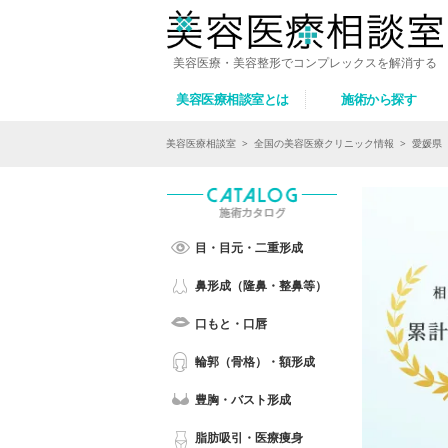
美容医療・美容整形でコンプレックスを解消する
美容医療相談室とは
施術から探す
美容医療相談室
>
全国の美容医療クリニック情報
>
愛媛県
目・目元・二重形成
鼻形成（隆鼻・整鼻等）
口もと・口唇
輪郭（骨格）・額形成
豊胸・バスト形成
脂肪吸引・医療痩身