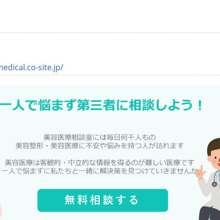
edical.co-site.jp/