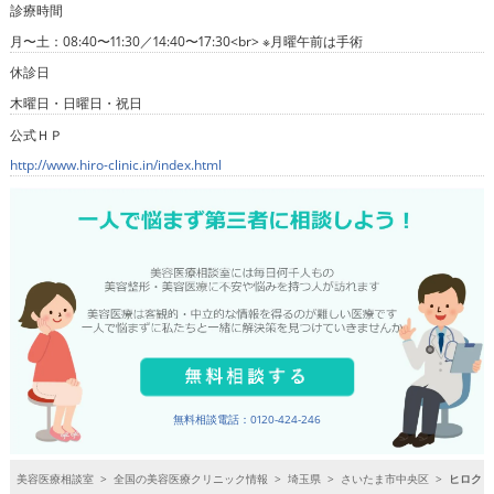
診療時間
月〜土：08:40〜11:30／14:40〜17:30<br> ※月曜午前は手術
休診日
木曜日・日曜日・祝日
公式ＨＰ
http://www.hiro-clinic.in/index.html
無料相談電話：0120-424-246
美容医療相談室
>
全国の美容医療クリニック情報
>
埼玉県
>
さいたま市中央区
>
ヒロクリ