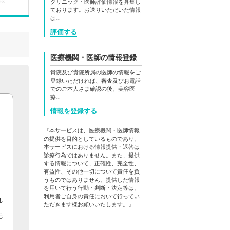
クリニック・医師評価情報を募集し
ております。お送りいただいた情報
は…
評価する
医療機関・医師の情報登録
貴院及び貴院所属の医師の情報をご
登録いただければ、審査及びお電話
でのご本人さま確認の後、美容医
療…
情報を登録する
『本サービスは、医療機関・医師情報
の提供を目的としているものであり、
本サービスにおける情報提供・返答は
診療行為ではありません。また、提供
する情報について、正確性、完全性、
有益性、その他一切について責任を負
うものではありません。提供した情報
を用いて行う行動・判断・決定等は、
利用者ご自身の責任において行ってい
れ
ただきます様お願いいたします。』
先
、