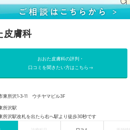
た皮膚科
おおた皮膚科の評判・
口コミを聞きたい方はこちら→
東所沢1-3-11 ウチヤマビル3F
東所沢駅
東所沢駅改札を出たら右へ駅より徒歩30秒です
P
診療科目
口コミ
医師情