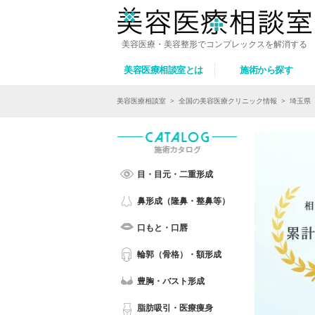
美容医療・美容整形でコンプレックスを解消する
美容医療相談室とは
施術から探す
美容医療相談室
>
全国の美容医療クリニック情報
>
埼玉県
目・目元・二重形成
鼻形成（隆鼻・整鼻等）
口もと・口唇
輪郭（骨格）・額形成
豊胸・バスト形成
脂肪吸引・医療痩身