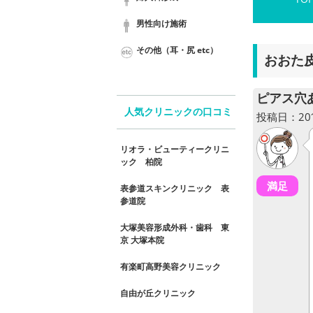
男性向け施術
その他（耳・尻 etc）
おおた
ピアス穴
人気クリニックの口コミ
投稿日：2018
リオラ・ビューティークリニ
ック 柏院
満足
表参道スキンクリニック 表
参道院
大塚美容形成外科・歯科 東
京 大塚本院
有楽町高野美容クリニック
自由が丘クリニック