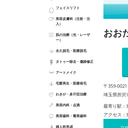
フェイスリフト
美容皮膚科（注射・注
入）
おお
肌の治療（光・レーザ
ー）
永久脱毛・医療脱毛
タトゥー除去・傷跡修正
アートメイク
毛髪再生・医療発毛
〒359-0021
埼玉県所沢市
わきが・多汗症治療
美容内科・点滴
最寄り駅：
アクセス：
美容歯科・審美歯科
婦人科形成
TO