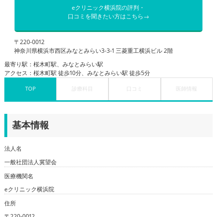
eクリニック横浜院の評判・
口コミを聞きたい方はこちら→
〒220-0012
神奈川県横浜市西区みなとみらい3-3-1 三菱重工横浜ビル 2階
最寄り駅：桜木町駅、みなとみらい駅
アクセス：桜木町駅 徒歩10分、みなとみらい駅 徒歩5分
TOP
診療科目
口コミ
医師情報
基本情報
法人名
一般社団法人冀望会
医療機関名
eクリニック横浜院
住所
〒220-0012