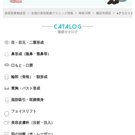
美容医療相談室
>
全国の美容医療クリニック情報
>
神奈川県
>
横浜市西区
>
eクリニック
目・目元・二重形成
鼻形成（隆鼻・整鼻等）
口もと・口唇
輪郭（骨格）・額形成
豊胸・バスト形成
脂肪吸引・医療痩身
フェイスリフト
美容皮膚科（注射・注入）
肌の治療（光・レーザー）