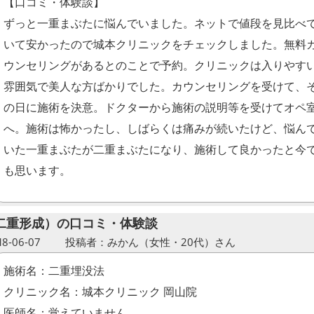
【口コミ・体験談】
ずっと一重まぶたに悩んでいました。ネットで値段を見比べ
いて安かったので城本クリニックをチェックしました。無料
ウンセリングがあるとのことで予約。クリニックは入りやす
雰囲気で美人な方ばかりでした。カウンセリングを受けて、
の日に施術を決意。ドクターから施術の説明等を受けてオペ
へ。施術は怖かったし、しばらくは痛みが続いたけど、悩ん
いた一重まぶたが二重まぶたになり、施術して良かったと今
も思います。
二重形成）の口コミ・体験談
-06-07
投稿者：みかん（女性・20代）さん
施術名：二重埋没法
クリニック名：城本クリニック 岡山院
医師名：覚えていません