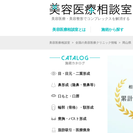
美容医療・美容整形でコンプレックスを解消する
美容医療相談室とは
施術から探す
美容医療相談室
>
全国の美容医療クリニック情報
>
岡山県
目・目元・二重形成
鼻形成（隆鼻・整鼻等）
口もと・口唇
輪郭（骨格）・額形成
豊胸・バスト形成
脂肪吸引・医療痩身