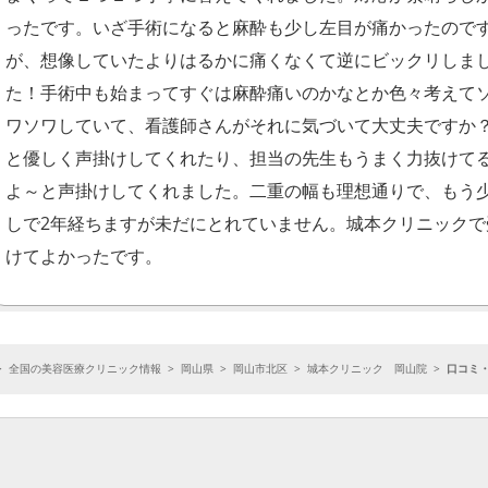
ったです。いざ手術になると麻酔も少し左目が痛かったので
が、想像していたよりはるかに痛くなくて逆にビックリしま
た！手術中も始まってすぐは麻酔痛いのかなとか色々考えて
ワソワしていて、看護師さんがそれに気づいて大丈夫ですか
と優しく声掛けしてくれたり、担当の先生もうまく力抜けて
よ～と声掛けしてくれました。二重の幅も理想通りで、もう
しで2年経ちますが未だにとれていません。城本クリニックで
けてよかったです。
>
全国の美容医療クリニック情報
>
岡山県
>
岡山市北区
>
城本クリニック 岡山院
>
口コミ