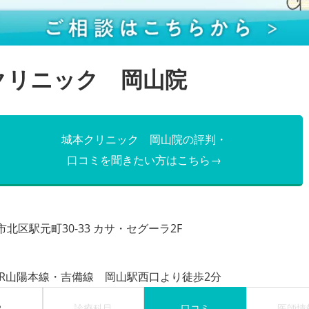
クリニック 岡山院
城本クリニック 岡山院の評判・
口コミを聞きたい方はこちら→
北区駅元町30-33 カサ・セグーラ2F
JR山陽本線・吉備線 岡山駅西口より徒歩2分
P
診療科目
口コミ
医師情