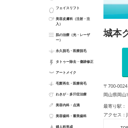
フェイスリフト
美容皮膚科（注射・注
入）
城本
肌の治療（光・レーザ
ー）
永久脱毛・医療脱毛
タトゥー除去・傷跡修正
アートメイク
毛髪再生・医療発毛
〒700-0024
岡山県岡山市
わきが・多汗症治療
美容内科・点滴
最寄り駅：
アクセス：
美容歯科・審美歯科
婦人科形成
TO