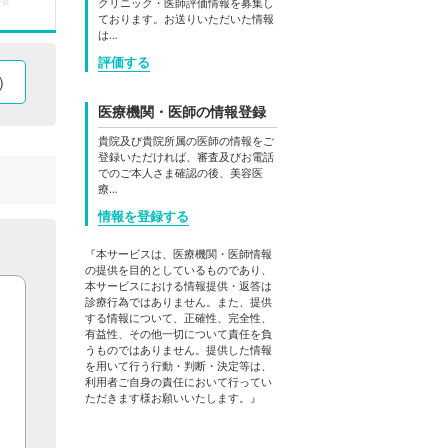
クリニック・医師評価情報を募集し
ております。お送りいただいた情報
は…
評価する
）
医療機関・医師の情報登録
貴院及び貴院所属の医師の情報をご
登録いただければ、審査及びお電話
でのご本人さま確認の後、美容医
療…
情報を登録する
『本サービスは、医療機関・医師情報
の提供を目的としているものであり、
本サービスにおける情報提供・返答は
診療行為ではありません。また、提供
する情報について、正確性、完全性、
有益性、その他一切について責任を負
うものではありません。提供した情報
を用いて行う行動・判断・決定等は、
利用者ご自身の責任において行ってい
ただきます様お願いいたします。』