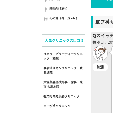
男性向け施術
その他（耳・尻 etc）
皮フ科
Qスイッ
人気クリニックの口コミ
投稿日：2017
リオラ・ビューティークリニ
ック 柏院
普通
表参道スキンクリニック 表
参道院
大塚美容形成外科・歯科 東
京 大塚本院
有楽町高野美容クリニック
自由が丘クリニック