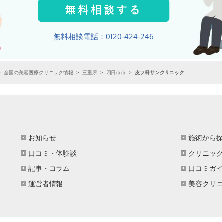
無料相談電話：0120-424-246
>
全国の美容医療クリニック情報
>
三重県
>
四日市市
>
皮フ科サンクリニック
お知らせ
施術から
口コミ・体験談
クリニッ
記事・コラム
口コミガ
運営者情報
美容クリ