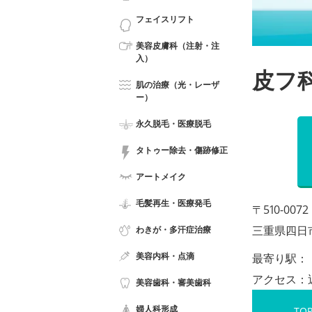
フェイスリフト
美容皮膚科（注射・注
入）
皮フ
肌の治療（光・レーザ
ー）
永久脱毛・医療脱毛
タトゥー除去・傷跡修正
アートメイク
毛髪再生・医療発毛
〒510-0072
三重県四日市
わきが・多汗症治療
美容内科・点滴
最寄り駅：
アクセス：
美容歯科・審美歯科
婦人科形成
TO