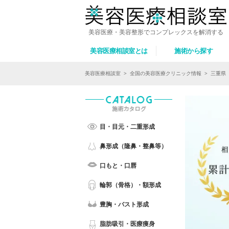
美容医療・美容整形でコンプレックスを解消する
美容医療相談室とは
施術から探す
美容医療相談室
>
全国の美容医療クリニック情報
>
三重県
目・目元・二重形成
鼻形成（隆鼻・整鼻等）
口もと・口唇
輪郭（骨格）・額形成
豊胸・バスト形成
脂肪吸引・医療痩身