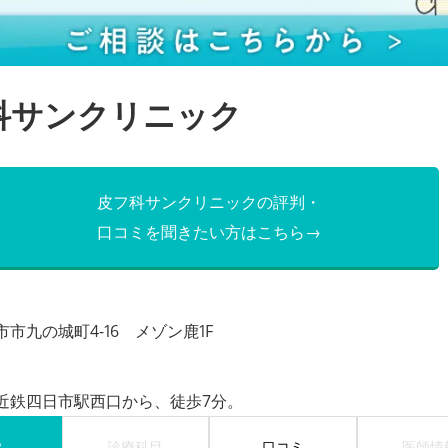
科サンクリニック
皮フ科サンクリニックの評判・
口コミを聞きたい方はこちら→
市九の城町4-16 メゾン鹿1F
近鉄四日市駅西口から、徒歩7分。
P
診療科目
口コミ
医師情