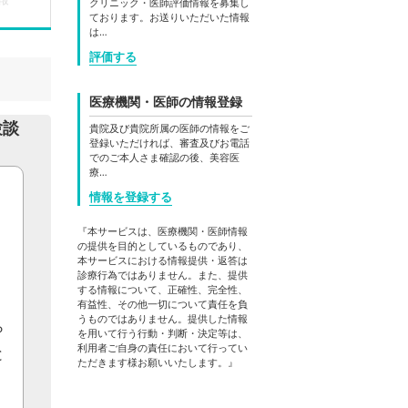
クリニック・医師評価情報を募集し
ております。お送りいただいた情報
は…
評価する
医療機関・医師の情報登録
験談
貴院及び貴院所属の医師の情報をご
登録いただければ、審査及びお電話
でのご本人さま確認の後、美容医
療…
情報を登録する
『本サービスは、医療機関・医師情報
の提供を目的としているものであり、
本サービスにおける情報提供・返答は
診療行為ではありません。また、提供
する情報について、正確性、完全性、
う
有益性、その他一切について責任を負
うものではありません。提供した情報
ら
を用いて行う行動・判断・決定等は、
利用者ご自身の責任において行ってい
と
ただきます様お願いいたします。』
、
、