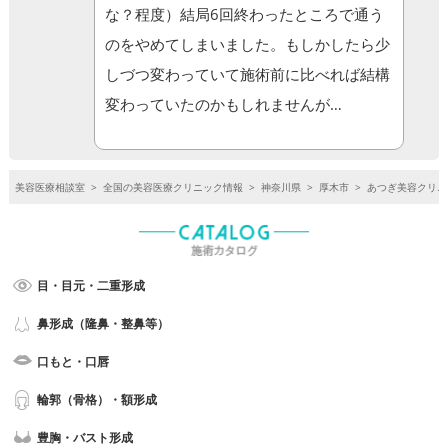
な？程度）結局6回終わったところで通う
のをやめてしまいました。もしかしたら少
しづつ変わっていて施術前に比べれば結構
変わっていたのかもしれませんが…
美容医療相談室
>
全国の美容医療クリニック情報
>
神奈川県
>
厚木市
>
あつぎ美容クリニ
目・目元・二重形成
鼻形成（隆鼻・整鼻等）
口もと・口唇
輪郭（骨格）・額形成
豊胸・バスト形成