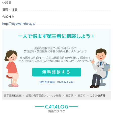
休診日
日曜・祝日
公式ＨＰ
http://kogawa-hifuka.jp/
無料相談電話：0120-424-246
美容医療相談室
>
全国の美容医療クリニック情報
>
青森県
>
青森市
>
こがわ皮膚科