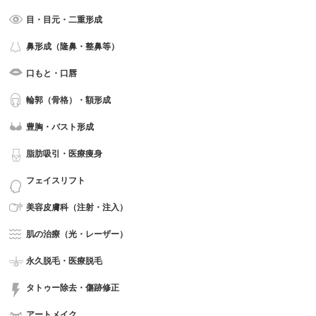
目・目元・二重形成
鼻形成（隆鼻・整鼻等）
口もと・口唇
輪郭（骨格）・額形成
豊胸・バスト形成
脂肪吸引・医療痩身
フェイスリフト
美容皮膚科（注射・注入）
肌の治療（光・レーザー）
永久脱毛・医療脱毛
タトゥー除去・傷跡修正
アートメイク