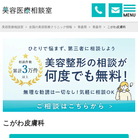
美容医療相談室
>
全国の美容医療クリニック情報
>
青森県
>
青森市
>
こがわ皮膚科
こがわ皮膚科