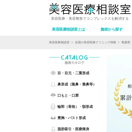
美容医療・美容整形でコンプレックスを解消する
美容医療相談室とは
施術から探す
美容医療相談室
>
全国の美容医療クリニック情報
>
青森県
目・目元・二重形成
鼻形成（隆鼻・整鼻等）
口もと・口唇
輪郭（骨格）・額形成
豊胸・バスト形成
脂肪吸引・医療痩身