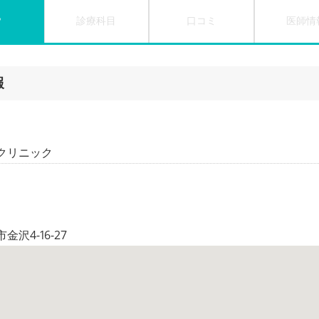
P
診療科目
口コミ
医師情
報
クリニック
沢4-16-27