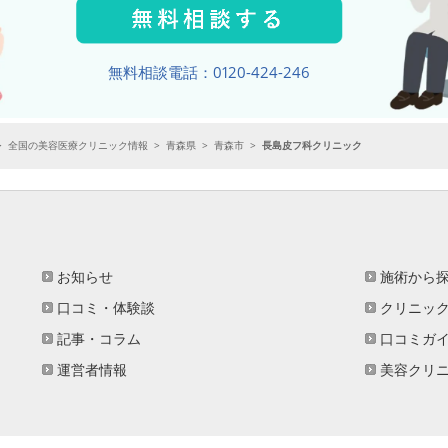
無料相談電話：0120-424-246
>
全国の美容医療クリニック情報
>
青森県
>
青森市
>
長島皮フ科クリニック
お知らせ
施術から
口コミ・体験談
クリニッ
記事・コラム
口コミガ
運営者情報
美容クリ