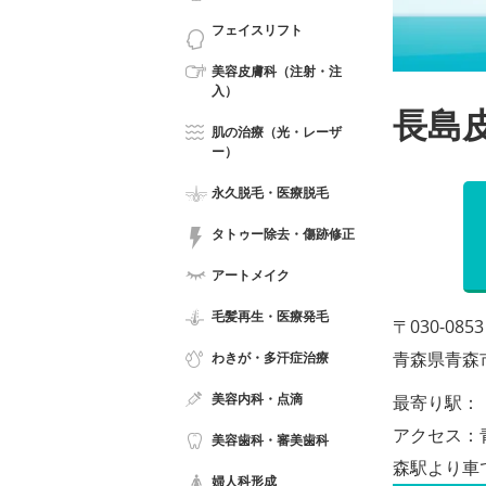
フェイスリフト
美容皮膚科（注射・注
入）
長島
肌の治療（光・レーザ
ー）
永久脱毛・医療脱毛
タトゥー除去・傷跡修正
アートメイク
毛髪再生・医療発毛
〒030-0853
青森県青森市金
わきが・多汗症治療
美容内科・点滴
最寄り駅：
アクセス：青
美容歯科・審美歯科
森駅より車で
婦人科形成