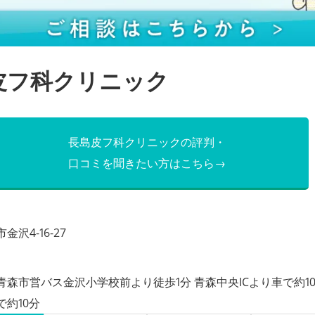
皮フ科クリニック
長島皮フ科クリニックの評判・
口コミを聞きたい方はこちら→
沢4-16-27
森市営バス金沢小学校前より徒歩1分 青森中央ICより車で約10分
約10分