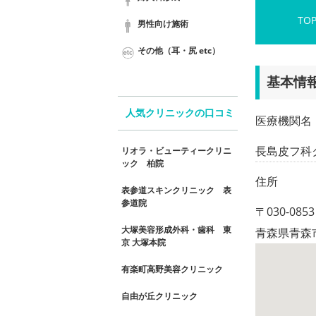
TO
男性向け施術
その他（耳・尻 etc）
基本情
人気クリニックの口コミ
医療機関名
長島皮フ科
リオラ・ビューティークリニ
ック 柏院
住所
表参道スキンクリニック 表
参道院
〒030-0853
大塚美容形成外科・歯科 東
青森県青森市金
京 大塚本院
有楽町高野美容クリニック
自由が丘クリニック