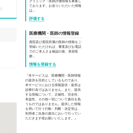
クリニック・医師評価情報を募集し
ております。お送りいただいた情報
報
は…
評価する
医療機関・医師の情報登録
貴院及び貴院所属の医師の情報をご
登録いただければ、審査及びお電話
でのご本人さま確認の後、美容医
療…
情報を登録する
『本サービスは、医療機関・医師情報
の提供を目的としているものであり、
本サービスにおける情報提供・返答は
診療行為ではありません。また、提供
する情報について、正確性、完全性、
有益性、その他一切について責任を負
うものではありません。提供した情報
を用いて行う行動・判断・決定等は、
利用者ご自身の責任において行ってい
ただきます様お願いいたします。』