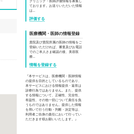
クリニック・医師評価情報を募集し
ております。お送りいただいた情報
は…
評価する
医療機関・医師の情報登録
貴院及び貴院所属の医師の情報をご
登録いただければ、審査及びお電話
でのご本人さま確認の後、美容医
療…
情報を登録する
『本サービスは、医療機関・医師情報
の提供を目的としているものであり、
本サービスにおける情報提供・返答は
診療行為ではありません。また、提供
する情報について、正確性、完全性、
有益性、その他一切について責任を負
うものではありません。提供した情報
を用いて行う行動・判断・決定等は、
利用者ご自身の責任において行ってい
ただきます様お願いいたします。』