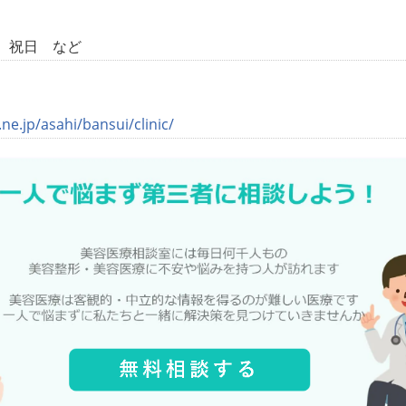
、祝日 など
ne.jp/asahi/bansui/clinic/