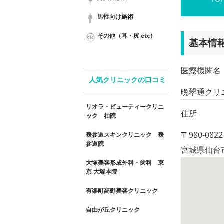
男性向け施術
その他（耳・尻 etc）
基本情
医療機関名
人気クリニックの口コミ
晩翠通クリ
リオラ・ビューティークリニ
住所
ック 柏院
〒980-0822
表参道スキンクリニック 表
参道院
宮城県仙台市
大塚美容形成外科・歯科 東
京 大塚本院
有楽町高野美容クリニック
自由が丘クリニック