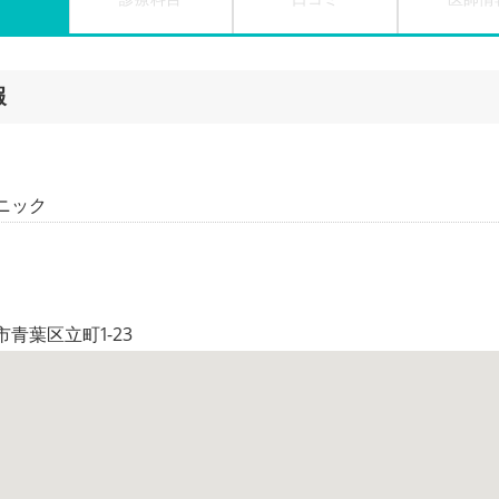
報
ニック
青葉区立町1-23