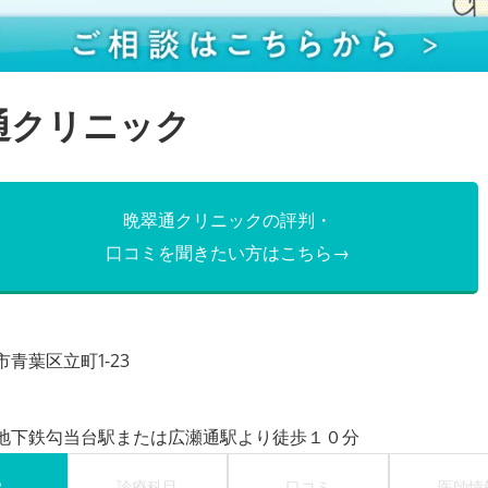
通クリニック
晩翠通クリニックの評判・
口コミを聞きたい方はこちら→
青葉区立町1-23
地下鉄勾当台駅または広瀬通駅より徒歩１０分
P
診療科目
口コミ
医師情