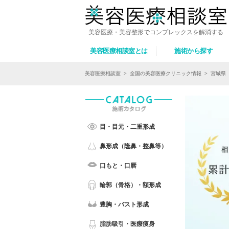
美容医療・美容整形でコンプレックスを解消する
美容医療相談室とは
施術から探す
美容医療相談室
>
全国の美容医療クリニック情報
>
宮城県
目・目元・二重形成
鼻形成（隆鼻・整鼻等）
口もと・口唇
輪郭（骨格）・額形成
豊胸・バスト形成
脂肪吸引・医療痩身