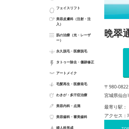
フェイスリフト
美容皮膚科（注射・注
入）
晩翠
肌の治療（光・レーザ
ー）
永久脱毛・医療脱毛
タトゥー除去・傷跡修正
アートメイク
毛髪再生・医療発毛
〒980-0822
宮城県仙台市
わきが・多汗症治療
美容内科・点滴
最寄り駅：
アクセス：
美容歯科・審美歯科
婦人科形成
TO