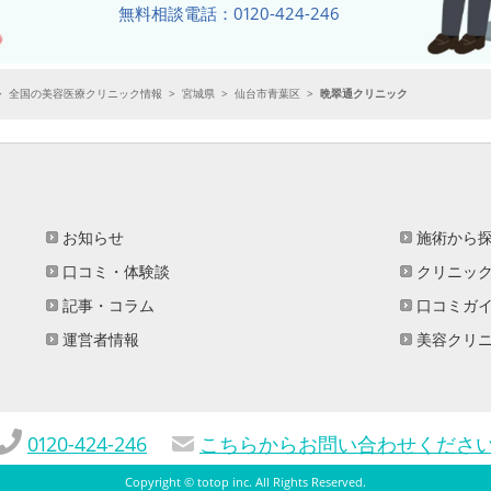
無料相談電話：0120-424-246
>
全国の美容医療クリニック情報
>
宮城県
>
仙台市青葉区
>
晩翠通クリニック
お知らせ
施術から
口コミ・体験談
クリニッ
記事・コラム
口コミガ
運営者情報
美容クリ
0120-424-246
こちらからお問い合わせくださ
Copyright ©
totop inc
. All Rights Reserved.