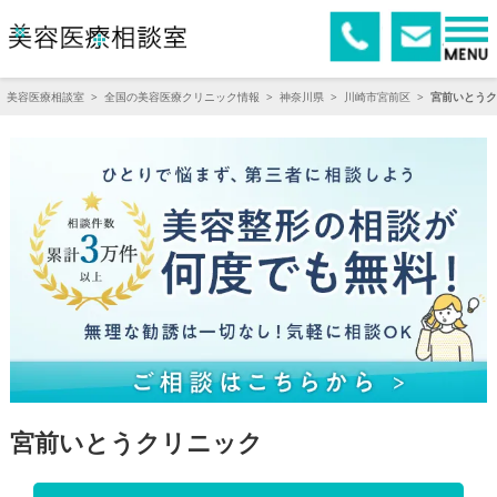
美容医療相談室
>
全国の美容医療クリニック情報
>
神奈川県
>
川崎市宮前区
>
宮前いとうク
宮前いとうクリニック