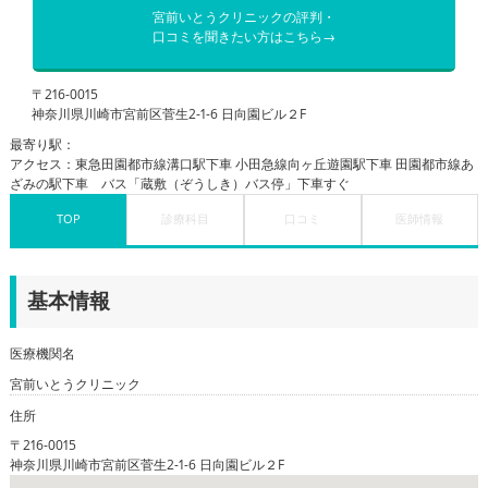
宮前いとうクリニックの評判・
口コミを聞きたい方はこちら→
〒216-0015
神奈川県川崎市宮前区菅生2-1-6 日向園ビル２F
最寄り駅：
アクセス：東急田園都市線溝口駅下車 小田急線向ヶ丘遊園駅下車 田園都市線あ
ざみの駅下車 バス「蔵敷（ぞうしき）バス停」下車すぐ
TOP
診療科目
口コミ
医師情報
基本情報
医療機関名
宮前いとうクリニック
住所
〒216-0015
神奈川県川崎市宮前区菅生2-1-6 日向園ビル２F