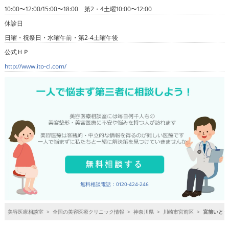
10:00〜12:00/15:00〜18:00 第2・4土曜10:00〜12:00
休診日
日曜・祝祭日・水曜午前・第2-4土曜午後
公式ＨＰ
http://www.ito-cl.com/
無料相談電話：0120-424-246
美容医療相談室
>
全国の美容医療クリニック情報
>
神奈川県
>
川崎市宮前区
>
宮前いとう