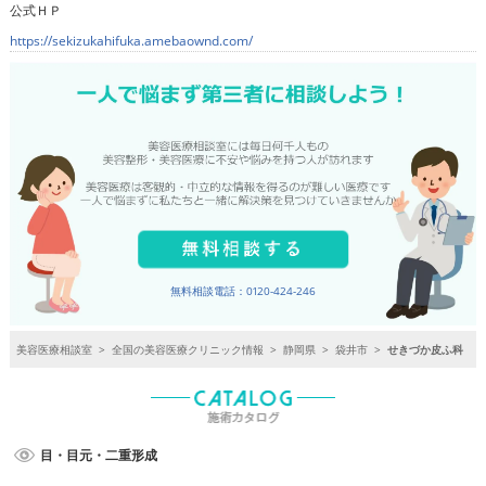
公式ＨＰ
https://sekizukahifuka.amebaownd.com/
無料相談電話：0120-424-246
美容医療相談室
>
全国の美容医療クリニック情報
>
静岡県
>
袋井市
>
せきづか皮ふ科
目・目元・二重形成