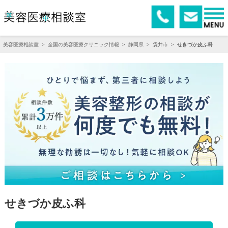
美容医療相談室
>
全国の美容医療クリニック情報
>
静岡県
>
袋井市
>
せきづか皮ふ科
せきづか皮ふ科