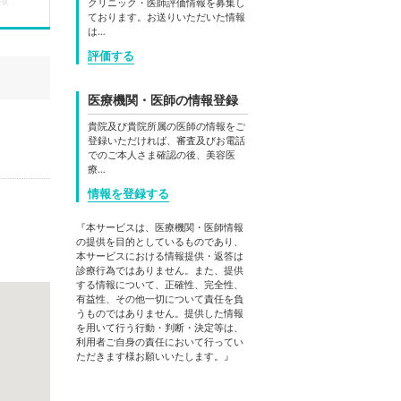
クリニック・医師評価情報を募集し
ております。お送りいただいた情報
は…
評価する
医療機関・医師の情報登録
貴院及び貴院所属の医師の情報をご
登録いただければ、審査及びお電話
でのご本人さま確認の後、美容医
療…
情報を登録する
『本サービスは、医療機関・医師情報
の提供を目的としているものであり、
本サービスにおける情報提供・返答は
診療行為ではありません。また、提供
する情報について、正確性、完全性、
有益性、その他一切について責任を負
うものではありません。提供した情報
を用いて行う行動・判断・決定等は、
利用者ご自身の責任において行ってい
ただきます様お願いいたします。』