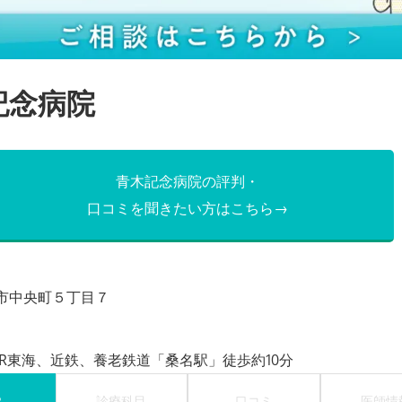
記念病院
青木記念病院の評判・
口コミを聞きたい方はこちら→
市中央町５丁目７
JR東海、近鉄、養老鉄道「桑名駅」徒歩約10分
P
診療科目
口コミ
医師情