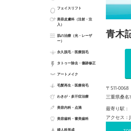
フェイスリフト
美容皮膚科（注射・注
入）
青木
肌の治療（光・レーザ
ー）
永久脱毛・医療脱毛
タトゥー除去・傷跡修正
アートメイク
毛髪再生・医療発毛
〒511-0068
三重県桑名
わきが・多汗症治療
美容内科・点滴
最寄り駅：
アクセス：
美容歯科・審美歯科
婦人科形成
TO