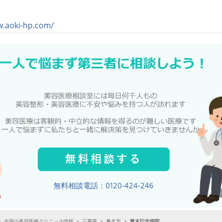
w.aoki-hp.com/
無料相談電話：0120-424-246
>
全国の美容医療クリニック情報
>
三重県
>
桑名市
>
青木記念病院