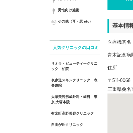
男性向け施術
その他（耳・尻 etc）
基本情
医療機関名
人気クリニックの口コミ
青木記念病
リオラ・ビューティークリニ
住所
ック 柏院
〒511-0068
表参道スキンクリニック 表
参道院
三重県桑名
大塚美容形成外科・歯科 東
京 大塚本院
有楽町高野美容クリニック
自由が丘クリニック