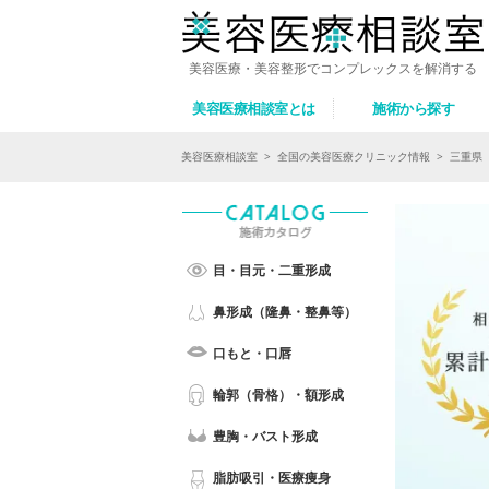
美容医療・美容整形でコンプレックスを解消する
美容医療相談室とは
施術から探す
美容医療相談室
>
全国の美容医療クリニック情報
>
三重県
目・目元・二重形成
鼻形成（隆鼻・整鼻等）
口もと・口唇
輪郭（骨格）・額形成
豊胸・バスト形成
脂肪吸引・医療痩身