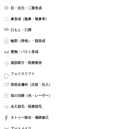
目・目元・二重形成
鼻形成（隆鼻・整鼻等）
口もと・口唇
輪郭（骨格）・額形成
豊胸・バスト形成
脂肪吸引・医療痩身
フェイスリフト
美容皮膚科（注射・注入）
肌の治療（光・レーザー）
永久脱毛・医療脱毛
タトゥー除去・傷跡修正
アートメイク