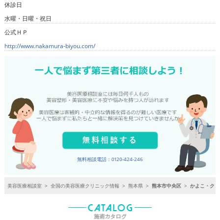
休診日
水曜・日曜・祝日
公式ＨＰ
http://www.nakamura-biyou.com/
無料相談電話：0120-424-246
美容医療相談室
>
全国の美容医療クリニック情報
>
熊本県
>
熊本市中央区
>
かよこ・クリ