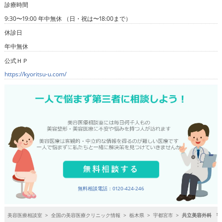
診療時間
9:30〜19:00 年中無休 （日・祝は〜18:00まで）
休診日
年中無休
公式ＨＰ
https://kyoritsu-u.com/
無料相談電話：0120-424-246
美容医療相談室
>
全国の美容医療クリニック情報
>
栃木県
>
宇都宮市
>
共立美容外科 宇