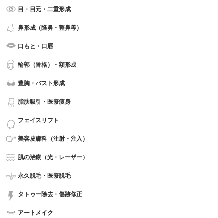
目・目元・二重形成
鼻形成（隆鼻・整鼻等）
口もと・口唇
輪郭（骨格）・額形成
豊胸・バスト形成
脂肪吸引・医療痩身
フェイスリフト
美容皮膚科（注射・注入）
肌の治療（光・レーザー）
永久脱毛・医療脱毛
タトゥー除去・傷跡修正
アートメイク