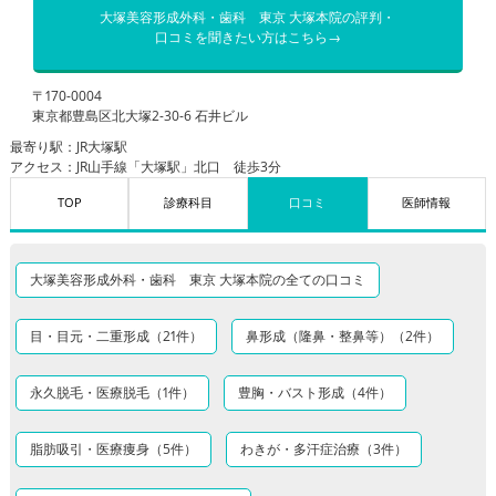
大塚美容形成外科・歯科 東京 大塚本院の評判・
口コミを聞きたい方はこちら→
〒170-0004
東京都豊島区北大塚2-30-6 石井ビル
最寄り駅：JR大塚駅
アクセス：JR山手線「大塚駅」北口 徒歩3分
TOP
診療科目
口コミ
医師情報
大塚美容形成外科・歯科 東京 大塚本院の全ての口コミ
目・目元・二重形成（21件）
鼻形成（隆鼻・整鼻等）（2件）
永久脱毛・医療脱毛（1件）
豊胸・バスト形成（4件）
脂肪吸引・医療痩身（5件）
わきが・多汗症治療（3件）