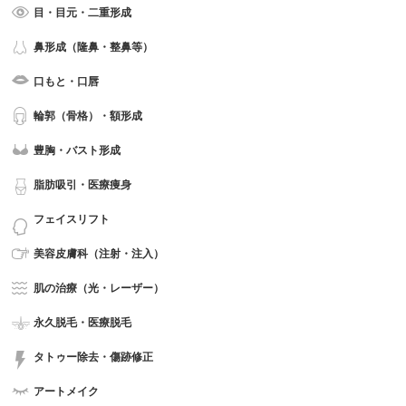
目・目元・二重形成
鼻形成（隆鼻・整鼻等）
口もと・口唇
輪郭（骨格）・額形成
豊胸・バスト形成
脂肪吸引・医療痩身
フェイスリフト
美容皮膚科（注射・注入）
肌の治療（光・レーザー）
永久脱毛・医療脱毛
タトゥー除去・傷跡修正
アートメイク