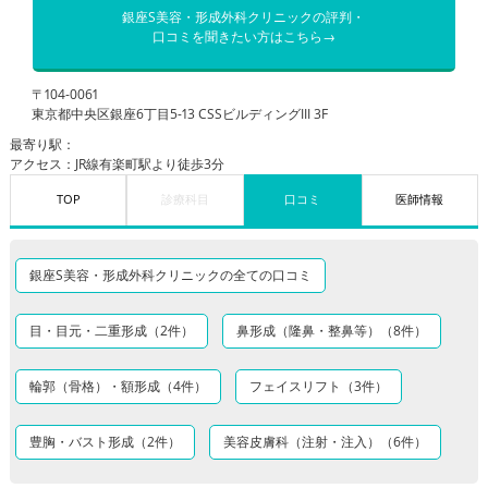
銀座S美容・形成外科クリニックの評判・
口コミを聞きたい方はこちら→
〒104-0061
東京都中央区銀座6丁目5-13 CSSビルディングIII 3F
最寄り駅：
アクセス：JR線有楽町駅より徒歩3分
TOP
診療科目
口コミ
医師情報
銀座S美容・形成外科クリニックの全ての口コミ
目・目元・二重形成（2件）
鼻形成（隆鼻・整鼻等）（8件）
輪郭（骨格）・額形成（4件）
フェイスリフト（3件）
豊胸・バスト形成（2件）
美容皮膚科（注射・注入）（6件）