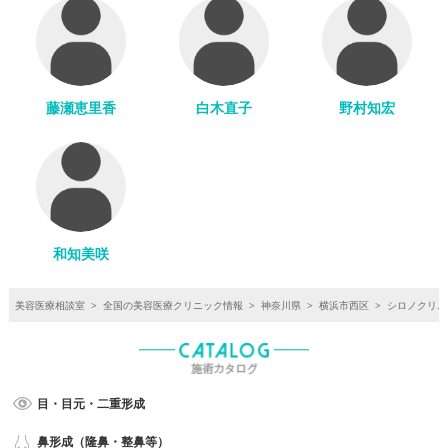
藤瀬恵里香
白木直子
野村知宏
和知美咲
美容医療相談室
>
全国の美容医療クリニック情報
>
神奈川県
>
横浜市西区
>
シロノクリニ
目・目元・二重形成
鼻形成（隆鼻・整鼻等）