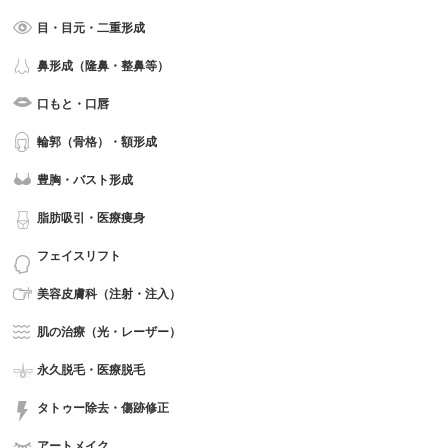
目・目元・二重形成
鼻形成（隆鼻・整鼻等）
口もと・口唇
輪郭（骨格）・額形成
豊胸・バスト形成
脂肪吸引・医療痩身
フェイスリフト
美容皮膚科（注射・注入）
肌の治療（光・レーザー）
永久脱毛・医療脱毛
タトゥー除去・傷跡修正
アートメイク