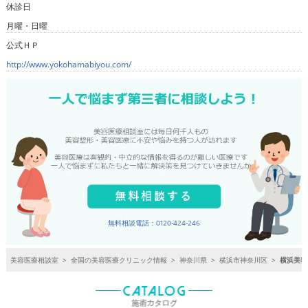
休診日
月曜・日曜
公式ＨＰ
http://www.yokohamabiyou.com/
無料相談電話：0120-424-246
美容医療相談室
>
全国の美容医療クリニック情報
>
神奈川県
>
横浜市神奈川区
>
横浜美容