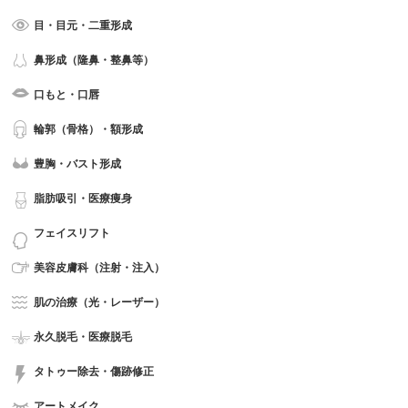
目・目元・二重形成
鼻形成（隆鼻・整鼻等）
口もと・口唇
輪郭（骨格）・額形成
豊胸・バスト形成
脂肪吸引・医療痩身
フェイスリフト
美容皮膚科（注射・注入）
肌の治療（光・レーザー）
永久脱毛・医療脱毛
タトゥー除去・傷跡修正
アートメイク