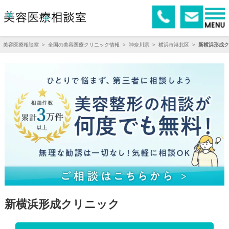
美容医療相談室
>
全国の美容医療クリニック情報
>
神奈川県
>
横浜市港北区
>
新横浜形成ク
新横浜形成クリニック