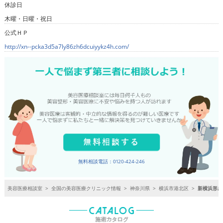
休診日
木曜・日曜・祝日
公式ＨＰ
http://xn--pcka3d5a7ly86zh6dcuiyykz4h.com/
無料相談電話：0120-424-246
美容医療相談室
>
全国の美容医療クリニック情報
>
神奈川県
>
横浜市港北区
>
新横浜形成