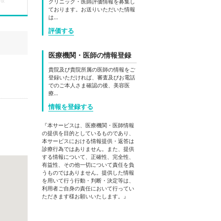
クリニック・医師評価情報を募集し
ております。お送りいただいた情報
は…
評価する
医療機関・医師の情報登録
貴院及び貴院所属の医師の情報をご
登録いただければ、審査及びお電話
でのご本人さま確認の後、美容医
療…
情報を登録する
『本サービスは、医療機関・医師情報
の提供を目的としているものであり、
本サービスにおける情報提供・返答は
診療行為ではありません。また、提供
する情報について、正確性、完全性、
有益性、その他一切について責任を負
うものではありません。提供した情報
を用いて行う行動・判断・決定等は、
利用者ご自身の責任において行ってい
ただきます様お願いいたします。』