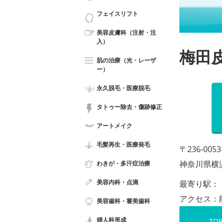
フェイスリフト
美容皮膚科（注射・注
入）
梅田
肌の治療（光・レーザ
ー）
永久脱毛・医療脱毛
タトゥー除去・傷跡修正
アートメイク
毛髪再生・医療発毛
〒236-0053
神奈川県横
わきが・多汗症治療
美容内科・点滴
最寄り駅：
アクセス：
美容歯科・審美歯科
婦人科形成
TO