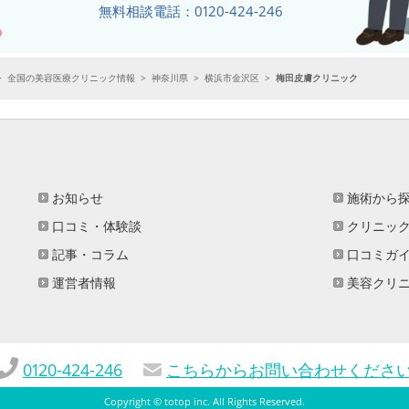
無料相談電話：0120-424-246
>
全国の美容医療クリニック情報
>
神奈川県
>
横浜市金沢区
>
梅田皮膚クリニック
お知らせ
施術から
口コミ・体験談
クリニッ
記事・コラム
口コミガ
運営者情報
美容クリ
0120-424-246
こちらからお問い合わせくださ
Copyright ©
totop inc
. All Rights Reserved.