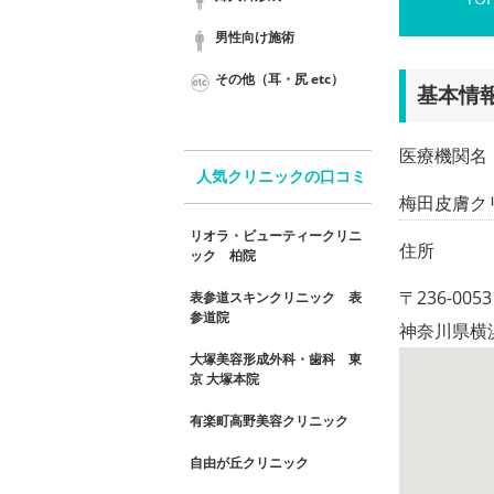
男性向け施術
その他（耳・尻 etc）
基本情
医療機関名
人気クリニックの口コミ
梅田皮膚ク
リオラ・ビューティークリニ
住所
ック 柏院
〒236-0053
表参道スキンクリニック 表
参道院
神奈川県横
大塚美容形成外科・歯科 東
京 大塚本院
有楽町高野美容クリニック
自由が丘クリニック