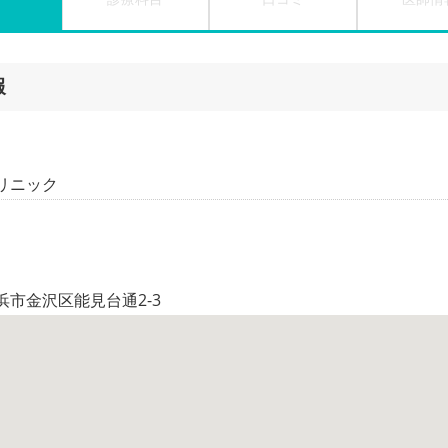
報
リニック
浜市金沢区能見台通2-3