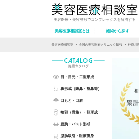
美容医療・美容整形でコンプレックスを解消する
美容医療相談室とは
施術から探す
美容医療相談室
>
全国の美容医療クリニック情報
>
神奈川
目・目元・二重形成
鼻形成（隆鼻・整鼻等）
口もと・口唇
輪郭（骨格）・額形成
豊胸・バスト形成
脂肪吸引・医療痩身