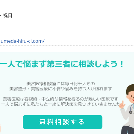
・祝日
.umeda-hifu-cl.com/