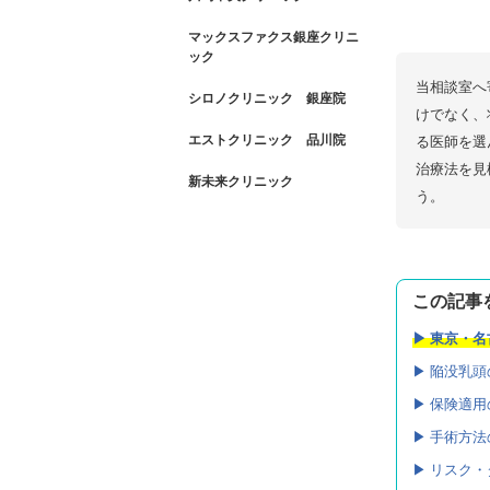
マックスファクス銀座クリニ
ック
当相談室へ
シロノクリニック 銀座院
けでなく、
エストクリニック 品川院
る医師を選
治療法を見
新未来クリニック
う。
この記事
▶︎ 東京
▶︎ 陥没
▶︎ 保険適
▶︎ 手術方
▶︎ リス