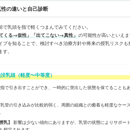
真性の違いと自己診断
てくる→仮性」「出てこない→真性」
の可能性が高いといえま
イプを知ることで、検討すべき治療方針や将来の授乳リスクも
ます。
陥没乳頭（軽度〜中等度）
指で引き出すことができ、一時的に突出した状態を保てることも
乳管の引き込みが比較的弱く、周囲の組織との癒着も軽度なケー
。
授乳】
影響は少ない傾向にありますが、乳管の状態によりサポー
も想定されます。