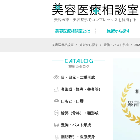
美容医療・美容整形でコンプレックスを解消する
美容医療相談室とは
施術から探す
美容医療相談室
>
施術から探す
>
豊胸・バスト形成
>
2
目・目元・二重形成
鼻形成（隆鼻・整鼻等）
口もと・口唇
輪郭（骨格）・額形成
豊胸・バスト形成
脂肪吸引・医療痩身