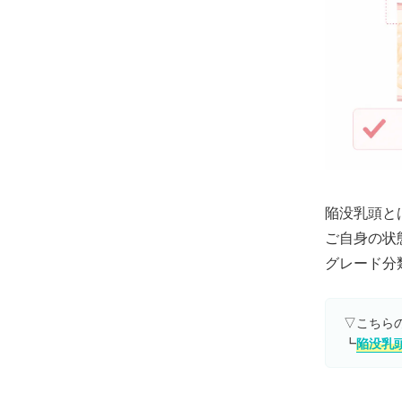
陥没乳頭と
ご自身の状
グレード分
▽こちら
┗
陥没乳