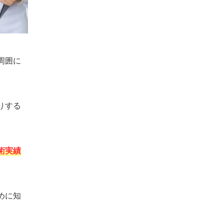
周囲に
りする
術実績
めに知