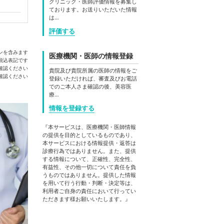
クリニック・医師評価情報を募集し
ております。お送りいただいた情報
は…
評価する
ンを含みます
医療機関・医師の情報登録
税込表記です
確認ください
貴院及び貴院所属の医師の情報をご
登録いただければ、審査及びお電話
でのご本人さま確認の後、美容医
療…
情報を登録する
『本サービスは、医療機関・医師情報
の提供を目的としているものであり、
本サービスにおける情報提供・返答は
診療行為ではありません。また、提供
する情報について、正確性、完全性、
有益性、その他一切について責任を負
うものではありません。提供した情報
を用いて行う行動・判断・決定等は、
利用者ご自身の責任において行ってい
ただきます様お願いいたします。』