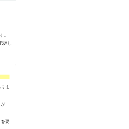
す。
把握し
ありま
スが一
トを要