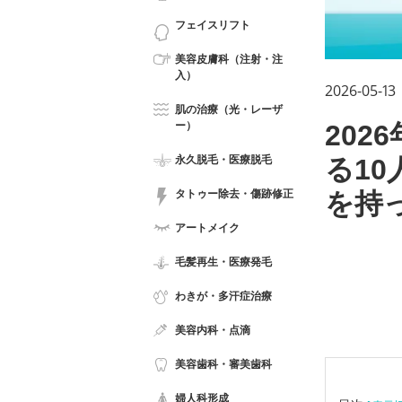
フェイスリフト
美容皮膚科（注射・注
入）
2026-05-13
肌の治療（光・レーザ
ー）
20
永久脱毛・医療脱毛
る1
タトゥー除去・傷跡修正
を持
アートメイク
毛髪再生・医療発毛
わきが・多汗症治療
美容内科・点滴
美容歯科・審美歯科
婦人科形成