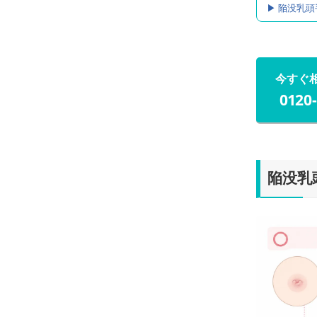
▶︎ 陥没
今すぐ
0120
陥没乳