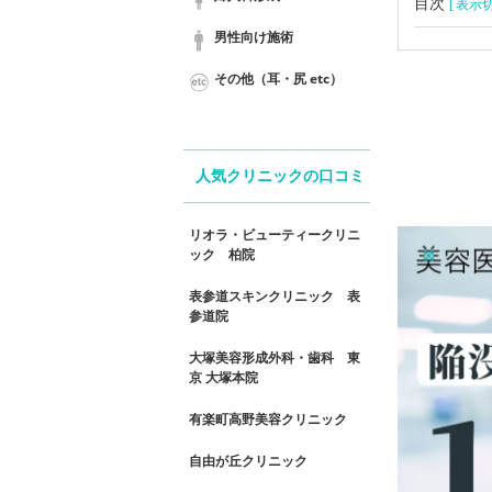
目次
[ 表示切
男性向け施術
その他（耳・尻 etc）
人気クリニックの口コミ
リオラ・ビューティークリニ
ック 柏院
表参道スキンクリニック 表
参道院
大塚美容形成外科・歯科 東
京 大塚本院
有楽町高野美容クリニック
自由が丘クリニック