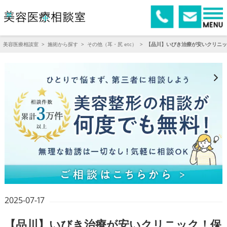
美容医療相談室
>
施術から探す
>
その他（耳・尻 etc）
>
【品川】いびき治療が安いクリニッ
2025-07-17
【品川】いびき治療が安いクリニック！保