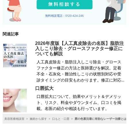
無料相談電話：0120-424-246
関連記事
2026年度版【人工真皮除去の名医】脂肪注
入しこり除去・グロースファクター修正に
ついても解説
人工真皮除去・脂肪注入しこり除去・グロース
ファクター修正の方法と医師選びを解説。定着
不全・石灰化・難治性しこりの状態別対応や受
診タイミングの目安もわかります。修正に対応…
口唇拡大
口唇拡大について、効果やメリット＆デメリッ
ト、リスク、料金やダウンタイム、口コミを掲
載。名医の紹介や相談も行っています。
美容医療相談室
>
施術から探す
>
口もと・口唇
>
唇の色素沈着に有効なレーザー治療とは