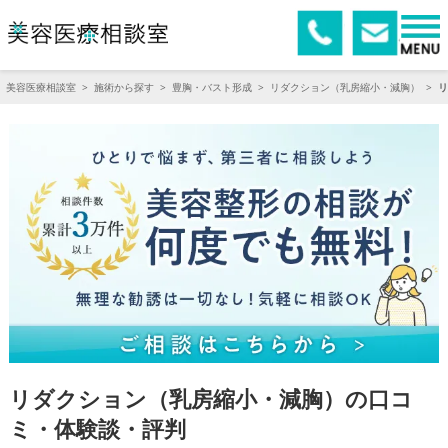
美容医療相談室
>
施術から探す
>
豊胸・バスト形成
>
リダクション（乳房縮小・減胸）
>
リ
リダクション（乳房縮小・減胸）の口コ
ミ・体験談・評判