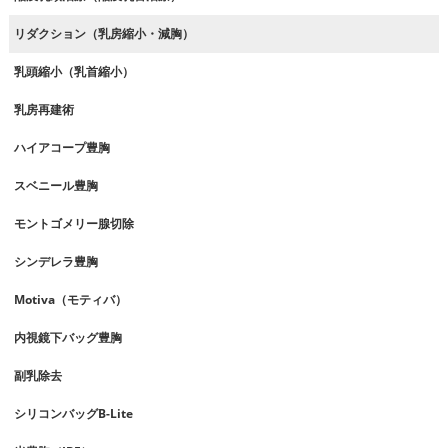
リダクション（乳房縮小・減胸）
乳頭縮小（乳首縮小）
乳房再建術
ハイアコープ豊胸
スベニール豊胸
モントゴメリー腺切除
シンデレラ豊胸
Motiva（モティバ）
内視鏡下バッグ豊胸
副乳除去
シリコンバッグB-Lite