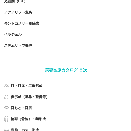
光豊胸（IBE）
アクアリフト豊胸
モントゴメリー腺除去
ベラジェル
ステムサップ豊胸
美容医療カタログ 目次
目・目元・二重形成
鼻形成（隆鼻・整鼻等）
口もと・口唇
輪郭（骨格）・額形成
豊胸・バスト形成