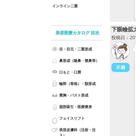
インライン二重
下眼瞼拡
美容医療カタログ 目次
投稿日：2013
目・目元・二重形成
鼻形成（隆鼻・整鼻等）
不満
口もと・口唇
輪郭（骨格）・額形成
豊胸・バスト形成
脂肪吸引・医療痩身
フェイスリフト
美容皮膚科（注射・注
入）