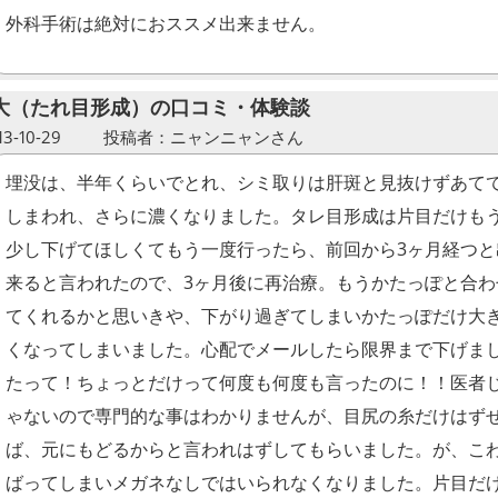
外科手術は絶対におススメ出来ません。
大（たれ目形成）の口コミ・体験談
-10-29
投稿者：ニャンニャンさん
埋没は、半年くらいでとれ、シミ取りは肝斑と見抜けずあて
しまわれ、さらに濃くなりました。タレ目形成は片目だけも
少し下げてほしくてもう一度行ったら、前回から3ヶ月経つと
来ると言われたので、3ヶ月後に再治療。もうかたっぽと合わ
てくれるかと思いきや、下がり過ぎてしまいかたっぽだけ大
くなってしまいました。心配でメールしたら限界まで下げま
たって！ちょっとだけって何度も何度も言ったのに！！医者
ゃないので専門的な事はわかりませんが、目尻の糸だけはず
ば、元にもどるからと言われはずしてもらいました。が、こ
ばってしまいメガネなしではいられなくなりました。片目だ