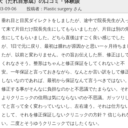
大（たれ目形成）の口コミ・体験談
-09-06
投稿者：Plastic surgery さん
垂れ目と目尻ダイレクトをしましたが、途中で院長先生が入
て来て片目だけ院長先生にしてもらいましたが、片目は別の
生にしてもらいました。どちら直後はすごく良い感じでした
が、1日で元に戻り、最初は腫れが原因かと思い一ヶ月待ちま
たが、以前と変わりません。その旨お伝えした所、修正はし
くれなさそう。整形はちゃんと修正保証をしてくれないと不
安。一年保証と言っておきながら、なんとか言い訳をして修
しないなのであれば、最初から保証なんて言うべきではない
修正する事がそんなに負担なのかと不思議でたまらない。そ
よりクリニックの信用は気にならないのか不思議。ガッツリ
てと言って全く変わっていないし、左右違う。それは仕方な
として、それを修正保証しないクリニックの方針？ 信じられ
い。二度とそうゆうクリニックではしたくない。