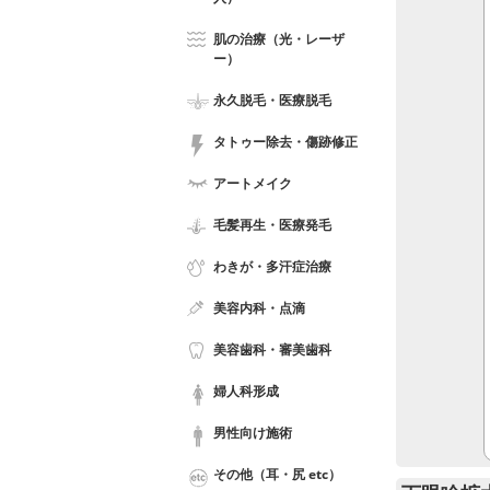
肌の治療（光・レーザ
ー）
永久脱毛・医療脱毛
タトゥー除去・傷跡修正
アートメイク
毛髪再生・医療発毛
わきが・多汗症治療
美容内科・点滴
美容歯科・審美歯科
婦人科形成
男性向け施術
その他（耳・尻 etc）