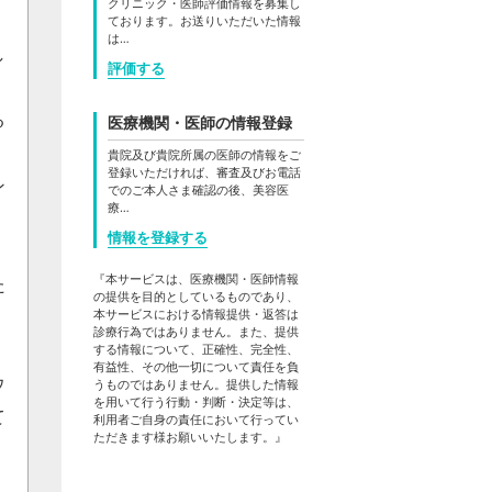
クリニック・医師評価情報を募集し
ております。お送りいただいた情報
は…
し
評価する
る
医療機関・医師の情報登録
貴院及び貴院所属の医師の情報をご
登録いただければ、審査及びお電話
ン
でのご本人さま確認の後、美容医
療…
情報を登録する
『本サービスは、医療機関・医師情報
た
の提供を目的としているものであり、
本サービスにおける情報提供・返答は
診療行為ではありません。また、提供
する情報について、正確性、完全性、
有益性、その他一切について責任を負
ウ
うものではありません。提供した情報
を用いて行う行動・判断・決定等は、
て
利用者ご自身の責任において行ってい
ただきます様お願いいたします。』
。