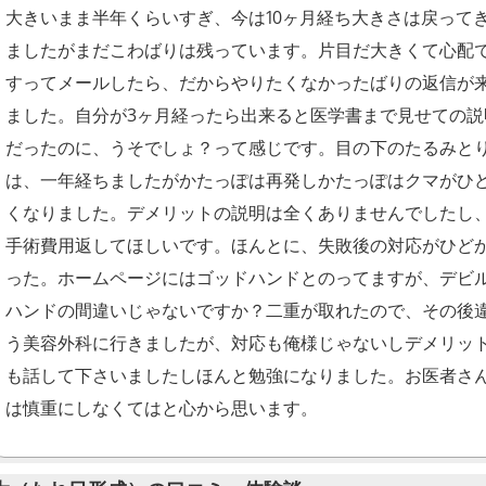
大きいまま半年くらいすぎ、今は10ヶ月経ち大きさは戻って
ましたがまだこわばりは残っています。片目だ大きくて心配
すってメールしたら、だからやりたくなかったばりの返信が
ました。自分が3ヶ月経ったら出来ると医学書まで見せての説
だったのに、うそでしょ？って感じです。目の下のたるみと
は、一年経ちましたがかたっぽは再発しかたっぽはクマがひ
くなりました。デメリットの説明は全くありませんでしたし
手術費用返してほしいです。ほんとに、失敗後の対応がひど
った。ホームページにはゴッドハンドとのってますが、デビ
ハンドの間違いじゃないですか？二重が取れたので、その後
う美容外科に行きましたが、対応も俺様じゃないしデメリッ
も話して下さいましたしほんと勉強になりました。お医者さ
は慎重にしなくてはと心から思います。