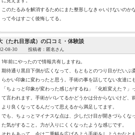
に見えます。
このたるみを解消するためにまた整形しなきゃいけないのか
って今はすごく後悔してる。
大（たれ目形成）の口コミ・体験談
-08-30
投稿者：匿名さん
1年前にやったので情報共有しますね。
期待通り黒目下側が広くなって、もともとのつり目がだいぶ
らかい印象に変わったと思う。手術の事を話してない友達に
「ちょっと印象が変わった感じがするね」「化粧変えた？」
て言われます。手術がバレてるかどうかは分からないけど、
より良くなってるんだって思えるから満足してます。
でも、ちょっとマイナスな点は、少しだけ目が開きづらくな
た気がすること。力が入りにくくなったような感じです。
それもあって、今は二重幅を広げるよう手術をしようかなと