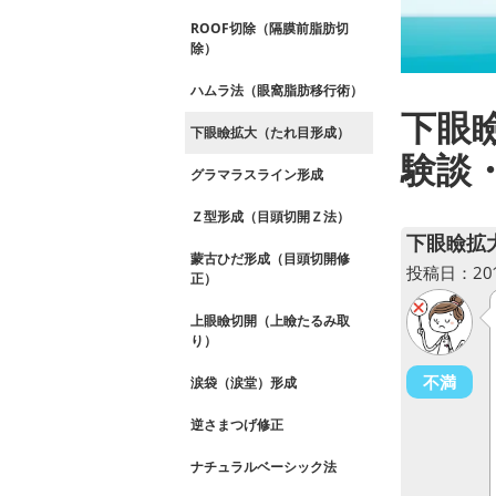
ROOF切除（隔膜前脂肪切
除）
ハムラ法（眼窩脂肪移行術）
下眼
下眼瞼拡大（たれ目形成）
験談
グラマラスライン形成
Ｚ型形成（目頭切開Ｚ法）
下眼瞼拡
蒙古ひだ形成（目頭切開修
投稿日：2018
正）
上眼瞼切開（上瞼たるみ取
り）
不満
涙袋（涙堂）形成
逆さまつげ修正
ナチュラルベーシック法