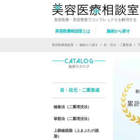
美容医療・美容整形でコンプレックスを解消する
美容医療相談室とは
施術から探す
美容医療相談室
>
施術から探す
>
目・目元・二重形成
>
目・目元・二重形成
瞼板法（二重埋没法）
挙筋法（二重埋没法）
上眼瞼脱脂（上まぶたの脱
脂）