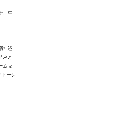
す。平
梢神経
組みと
ーム吸
ポトーシ