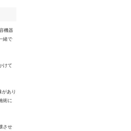
美容機器
一緒で
かけて
味があり
施術に
壊させ