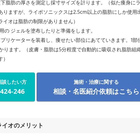
、皮下脂肪の厚さを測定し採寸サイズを計ります。（似た痩身に
ありますが、ライポソニックスは2.5cm以上の脂肪にしか使用
ライオは脂肪の制限がありません）
専用の ジェルを塗布したりと準備をします。
後アプリケーターを装着し、痩せたい部位にあてていきます。1部位
かかります。（皮膚・脂肪は5分程度で自動的に吸収され脂肪組
す）
相談したい方
施術・治療に関する
-424-246
相談・名医紹介依頼はこちら
ライオのメリット