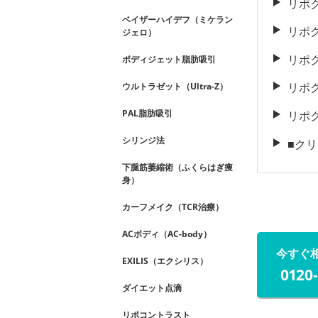
リポ
ベイザーハイデフ（ミケラン
リポ
ジェロ）
リポ
ボディジェット脂肪吸引
リポ
ウルトラゼット（Ultra-Z）
PAL脂肪吸引
リポ
シリンジ法
■ク
下腿筋萎縮術（ふくらはぎ痩
身）
カーフメイク（TCR治療）
ACボディ（AC-body）
今すぐ
EXILIS（エクシリス）
0120
ダイエット点滴
リポコントラスト