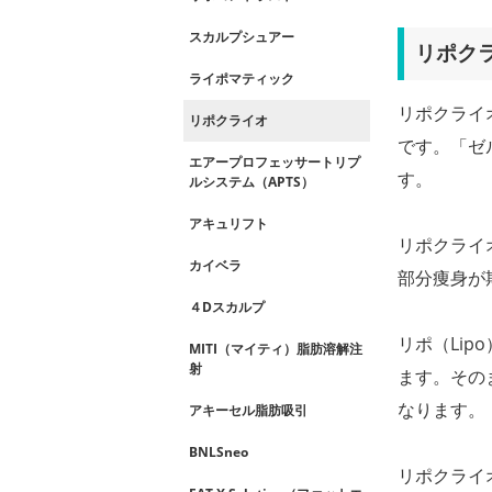
スカルプシュアー
リポク
ライポマティック
リポクライ
リポクライオ
です。「ゼ
エアープロフェッサートリプ
す。
ルシステム（APTS）
アキュリフト
リポクライ
カイベラ
部分痩身が
４Dスカルプ
リポ（Lip
MITI（マイティ）脂肪溶解注
射
ます。その
なります。
アキーセル脂肪吸引
BNLSneo
リポクライ