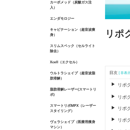
カーボメッド（炭酸ガス注
入）
エンダモロジー
キャビテーション（超音波痩
リポ
身）
スリムスペック（セルライト
除去）
Xcell（エクセル）
目次
ウルトラシェイプ（超音波脂
[ 非表
肪溶解）
リポ
脂肪溶解レーザー(スマートリ
ポ)
リポ
スマートリポMPX（レーザー
リポ
スタイリング）
リポ
ヴェラシェイプ（医療用痩身
マシン）