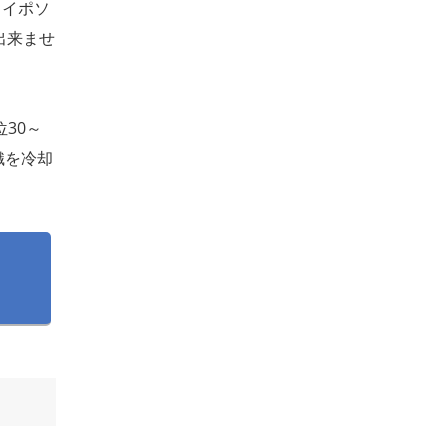
ライポソ
出来ませ
30～
織を冷却