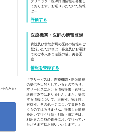
クリニック・医師評価情報を募集し
ております。お送りいただいた情報
は…
評価する
医療機関・医師の情報登録
貴院及び貴院所属の医師の情報をご
登録いただければ、審査及びお電話
でのご本人さま確認の後、美容医
療…
情報を登録する
『本サービスは、医療機関・医師情報
の提供を目的としているものであり、
ンを含みます
本サービスにおける情報提供・返答は
診療行為ではありません。また、提供
する情報について、正確性、完全性、
有益性、その他一切について責任を負
うものではありません。提供した情報
を用いて行う行動・判断・決定等は、
利用者ご自身の責任において行ってい
ただきます様お願いいたします。』