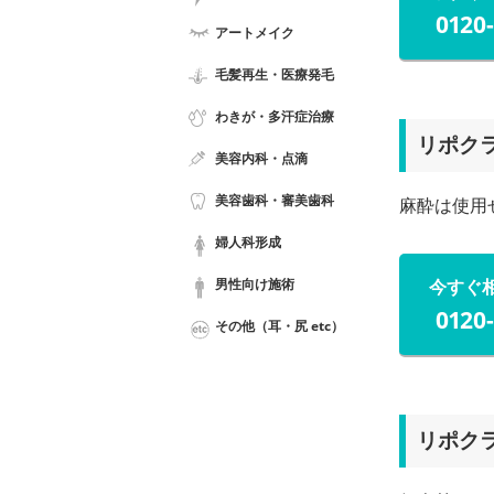
0120
アートメイク
毛髪再生・医療発毛
わきが・多汗症治療
リポク
美容内科・点滴
美容歯科・審美歯科
麻酔は使用
婦人科形成
男性向け施術
今すぐ
0120
その他（耳・尻 etc）
リポク