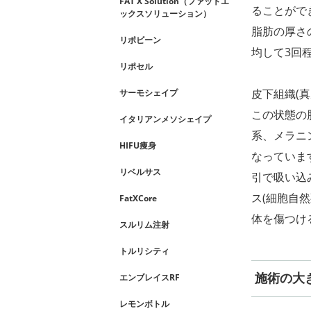
FAT X Solution（ファットエ
ることがで
ックスソリューション）
脂肪の厚さ
リポビーン
均して3回
リポセル
皮下組織(
サーモシェイプ
この状態の
イタリアンメソシェイプ
系、メラニ
HIFU痩身
なっていま
リベルサス
引で吸い込
ス(細胞自
FatXCore
体を傷つけ
スルリム注射
トルリシティ
施術の大
エンブレイスRF
レモンボトル