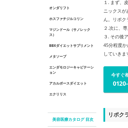
１. まず
オンダリフト
ニックスが
ん。リポク
ホスファチジルコリン
２.次に、
マジンドール（サノレック
ス）
３. その
45分程度
BBXダイエットサプリメント
していきま
メタソーブ
エンダモロジーキャビテーシ
ョン
今すぐ
0120
アカルボースダイエット
エクリリス
リポク
美容医療カタログ 目次