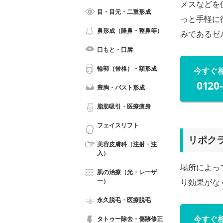
メスなどを
目・目元・二重形成
っと手軽に
鼻形成（隆鼻・整鼻等）
みであるゼ
口もと・口唇
輪郭（骨格）・額形成
今すぐ
0120
豊胸・バスト形成
脂肪吸引・医療痩身
フェイスリフト
リポク
美容皮膚科（注射・注
入）
場所によっ
肌の治療（光・レーザ
り効果がな
ー）
永久脱毛・医療脱毛
今すぐ
タトゥー除去・傷跡修正