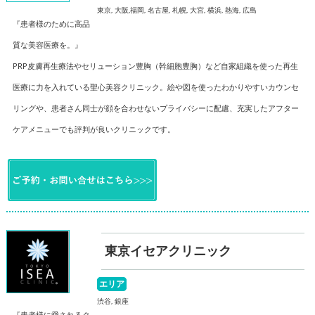
東京, 大阪,福岡, 名古屋, 札幌, 大宮, 横浜, 熱海, 広島
『患者様のために高品
質な美容医療を。』
PRP皮膚再生療法やセリューション豊胸（幹細胞豊胸）など自家組織を使った再生
医療に力を入れている聖心美容クリニック。絵や図を使ったわかりやすいカウンセ
リングや、患者さん同士が顔を合わせないプライバシーに配慮、充実したアフター
ケアメニューでも評判が良いクリニックです。
東京イセアクリニック
エリア
渋谷, 銀座
『患者様に愛されるク