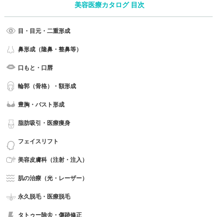
美容医療カタログ 目次
目・目元・二重形成
鼻形成（隆鼻・整鼻等）
口もと・口唇
輪郭（骨格）・額形成
豊胸・バスト形成
脂肪吸引・医療痩身
フェイスリフト
美容皮膚科（注射・注入）
肌の治療（光・レーザー）
永久脱毛・医療脱毛
タトゥー除去・傷跡修正