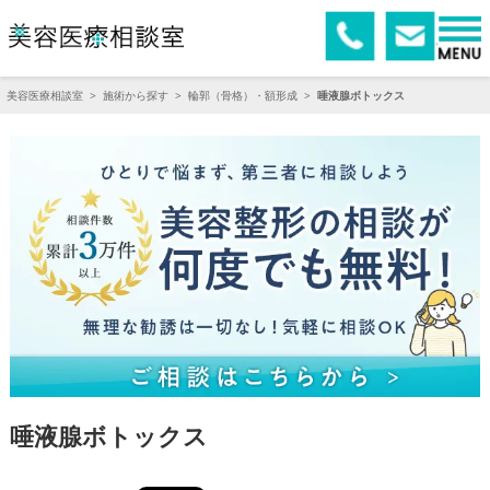
美容医療相談室
>
施術から探す
>
輪郭（骨格）・額形成
>
唾液腺ボトックス
唾液腺ボトックス