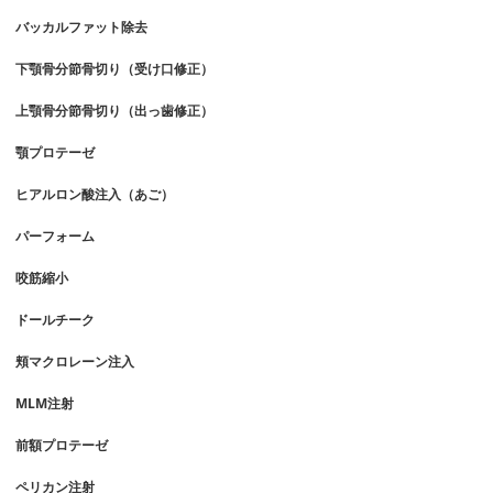
バッカルファット除去
下顎骨分節骨切り（受け口修正）
上顎骨分節骨切り（出っ歯修正）
顎プロテーゼ
ヒアルロン酸注入（あご）
パーフォーム
咬筋縮小
ドールチーク
頬マクロレーン注入
MLM注射
前額プロテーゼ
ペリカン注射