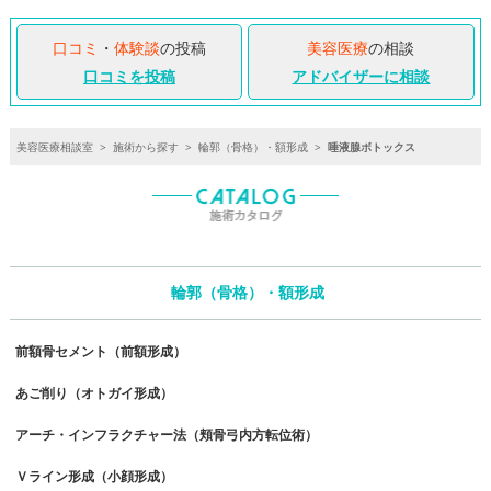
口コミ
・
体験談
の投稿
美容医療
の相談
口コミを投稿
アドバイザーに相談
美容医療相談室
>
施術から探す
>
輪郭（骨格）・額形成
>
唾液腺ボトックス
輪郭（骨格）・額形成
前額骨セメント（前額形成）
あご削り（オトガイ形成）
アーチ・インフラクチャー法（頬骨弓内方転位術）
Ｖライン形成（小顔形成）