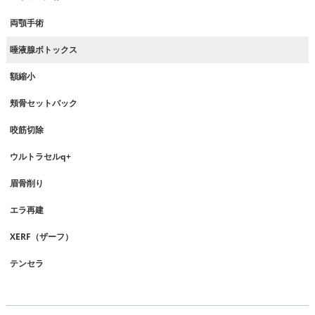
両顎手術
唾液腺ボトックス
額縮小
頬骨セットバック
咬筋切除
ウルトラセルq+
眉骨削り
エラ再建
XERF（ザーフ）
テンセラ