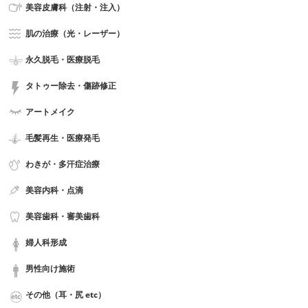
美容皮膚科（注射・注入）
肌の治療（光・レーザー）
永久脱毛・医療脱毛
タトゥー除去・傷跡修正
アートメイク
毛髪再生・医療発毛
わきが・多汗症治療
美容内科・点滴
美容歯科・審美歯科
婦人科形成
男性向け施術
その他（耳・尻 etc）