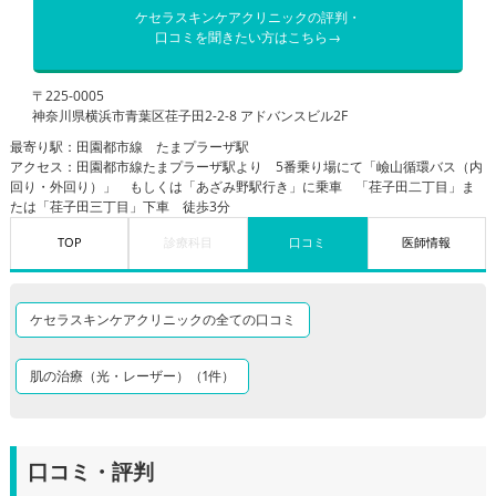
ケセラスキンケアクリニックの評判・
口コミを聞きたい方はこちら→
〒225-0005
神奈川県横浜市青葉区荏子田2-2-8 アドバンスビル2F
最寄り駅：田園都市線 たまプラーザ駅
アクセス：田園都市線たまプラーザ駅より 5番乗り場にて「嶮山循環バス（内
回り・外回り）」 もしくは「あざみ野駅行き」に乗車 「荏子田二丁目」ま
たは「荏子田三丁目」下車 徒歩3分
TOP
診療科目
口コミ
医師情報
ケセラスキンケアクリニックの全ての口コミ
肌の治療（光・レーザー）（1件）
口コミ・評判