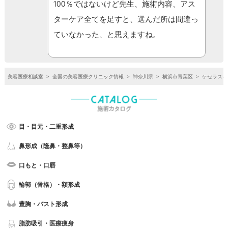
100％ではないけど先生、施術内容、アス
ターケア全てを足すと、選んだ所は間違っ
ていなかった、と思えますね。
美容医療相談室
>
全国の美容医療クリニック情報
>
神奈川県
>
横浜市青葉区
>
ケセラスキ
目・目元・二重形成
鼻形成（隆鼻・整鼻等）
口もと・口唇
輪郭（骨格）・額形成
豊胸・バスト形成
脂肪吸引・医療痩身