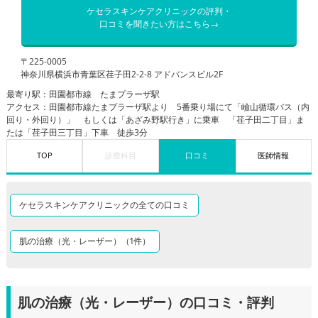
ケセラスキンケアクリニックの評判・
口コミを聞きたい方はこちら→
〒225-0005
神奈川県横浜市青葉区荏子田2-2-8 アドバンスビル2F
最寄り駅：田園都市線 たまプラーザ駅
アクセス：田園都市線たまプラーザ駅より 5番乗り場にて「嶮山循環バス（内
回り・外回り）」 もしくは「あざみ野駅行き」に乗車 「荏子田二丁目」ま
たは「荏子田三丁目」下車 徒歩3分
TOP
診療科目
口コミ
医師情報
ケセラスキンケアクリニックの全ての口コミ
肌の治療（光・レーザー）（1件）
肌の治療（光・レーザー）の口コミ・評判