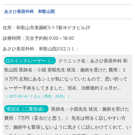
あさひ美容外科 和歌山院
住所：和歌山市美園町5-1-7新ヰゲタビル2F
診療時間：完全予約制:9:00～18:00
あさひ美容外科 和歌山院の口コミ：
Qスイッチレーザー（…
クリニック名：あさひ美容外科 和
歌山院 医師名：小国 英昭先生 状況：施術を受けた 費用：１
０万円 左頬にあるシミが気になっていたもので、思い切って
レーザー手術をしてきました。現在、治療後約２ヵ月が…
（ 2017-09-14 / Ｔさん（男性・20代） ）
埋没法（二重形成）
医師名：小国先生 状況：施術を受けた
費用：7万円（妥当だと思う。） 先生は明るく話しやすい方
で、施術中も緊張しないように気さくに話しかけてくれて、い