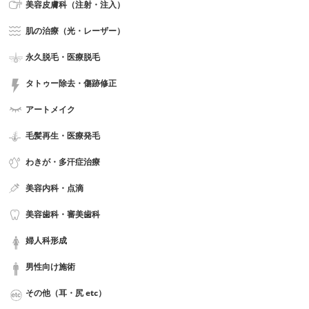
美容皮膚科（注射・注入）
肌の治療（光・レーザー）
永久脱毛・医療脱毛
タトゥー除去・傷跡修正
アートメイク
毛髪再生・医療発毛
わきが・多汗症治療
美容内科・点滴
美容歯科・審美歯科
婦人科形成
男性向け施術
その他（耳・尻 etc）