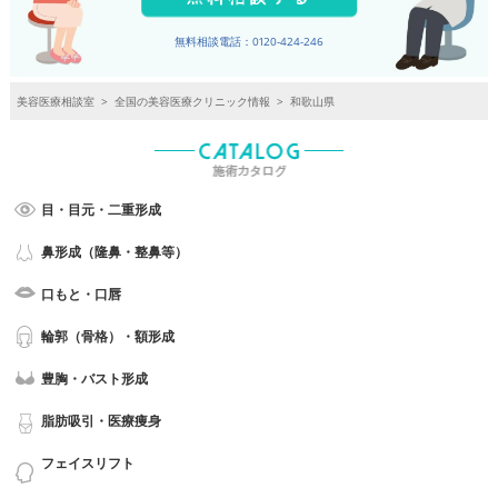
無料相談電話：0120-424-246
美容医療相談室
>
全国の美容医療クリニック情報
>
和歌山県
目・目元・二重形成
鼻形成（隆鼻・整鼻等）
口もと・口唇
輪郭（骨格）・額形成
豊胸・バスト形成
脂肪吸引・医療痩身
フェイスリフト