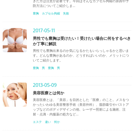
きた方は注意が必要です。今回はそんなカプセル拘縮の原因や予
防方法についてご紹介しま…
豊胸
カプセル拘縮
失敗
2017-05-11
男性でも豊胸は受けたい！受けたい場合に何をするべき
か丁寧に解説
男性でも豊胸出来るのか気になるかたもいらっしゃるかと思いま
す。どんな豊胸があるのか、どうすればいいのか、メリットにつ
いてご紹介します。
豊胸
男
豊胸 男
2013-05-09
美容医療とは何か
美容医療とは、「美容」を目的とした「医療」のこと。メスをつ
かったいわゆる美容整形手術（美容外科）、脂肪吸引やバストア
ップなどのボディデザインの他、レーザー照射による施術、注
射・点滴・内服薬の処方など…
エステ
違い
何か