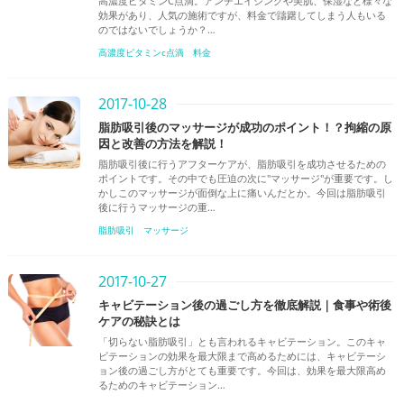
高濃度ビタミンC点滴。アンチエイジングや美肌、保湿など様々な
効果があり、人気の施術ですが、料金で躊躇してしまう人もいる
のではないでしょうか？…
高濃度ビタミンc点滴 料金
2017-10-28
脂肪吸引後のマッサージが成功のポイント！？拘縮の原
因と改善の方法を解説！
脂肪吸引後に行うアフターケアが、脂肪吸引を成功させるための
ポイントです。その中でも圧迫の次に"マッサージ"が重要です。し
かしこのマッサージが面倒な上に痛いんだとか。今回は脂肪吸引
後に行うマッサージの重…
脂肪吸引
マッサージ
2017-10-27
キャビテーション後の過ごし方を徹底解説｜食事や術後
ケアの秘訣とは
「切らない脂肪吸引」とも言われるキャビテーション。このキャ
ビテーションの効果を最大限まで高めるためには、キャビテーシ
ョン後の過ごし方がとても重要です。今回は、効果を最大限高め
るためのキャビテーション…