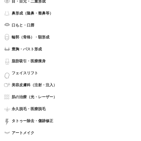
目・目元・二重形成
鼻形成（隆鼻・整鼻等）
口もと・口唇
輪郭（骨格）・額形成
豊胸・バスト形成
脂肪吸引・医療痩身
フェイスリフト
美容皮膚科（注射・注入）
肌の治療（光・レーザー）
永久脱毛・医療脱毛
タトゥー除去・傷跡修正
アートメイク