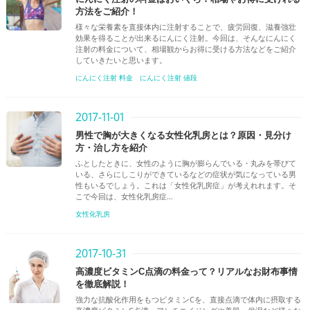
方法をご紹介！
様々な栄養素を直接体内に注射することで、疲労回復、滋養強壮
効果を得ることが出来るにんにく注射。今回は、そんなにんにく
注射の料金について、相場観からお得に受ける方法などをご紹介
していきたいと思います。
にんにく注射 料金
にんにく注射 値段
2017-11-01
男性で胸が大きくなる女性化乳房とは？原因・見分け
方・治し方を紹介
ふとしたときに、女性のように胸が膨らんでいる・丸みを帯びて
いる、さらにしこりができているなどの症状が気になっている男
性もいるでしょう。これは「女性化乳房症」が考えれれます。そ
こで今回は、女性化乳房症…
女性化乳房
2017-10-31
高濃度ビタミンC点滴の料金って？リアルなお財布事情
を徹底解説！
強力な抗酸化作用をもつビタミンCを、直接点滴で体内に摂取する