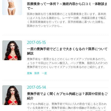
医療痩身って一体何？～施術内容から口コミ・体験談ま
で～
医師が施術を行う痩身医療のことを医療痩身と言います。基本的
にはメスを入れる施術から、レーザー治療、内服薬治療まで幅広
く美容医療施術を行っています。医学的根拠に基づいた治療を、
医師がカウンセリングから…
2017-05-15
一度の豊胸手術でどこまで大きくなるの？限界について
解説
豊胸手術を一度受けるとどのくらいサイズアップが出来るのでし
ょうか？今回はヒアルロン酸注入、バッグ豊胸、脂肪注入の3つの
豊胸手術でどのくらいサイズアップが出来るのかご紹介します。
豊胸
限界
一度
2017-05-14
豊胸手術でよく聞くカプセル拘縮とは？原因や症状をご
紹介
カプセル拘縮とは、豊胸手術で10人に1人の割合で起こると言われ
ている失敗例です。豊胸手術後に胸の形や感触が不自然になって