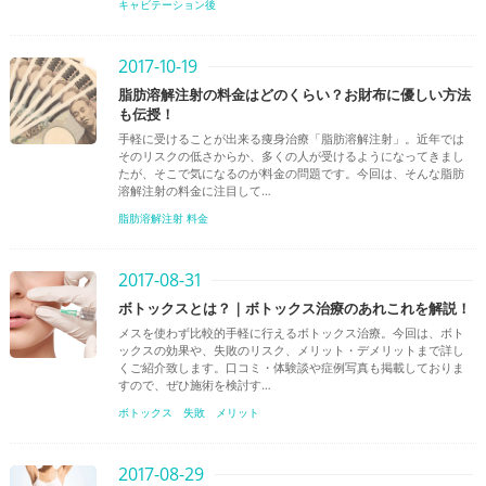
キャビテーション後
2017-10-19
脂肪溶解注射の料金はどのくらい？お財布に優しい方法
も伝授！
手軽に受けることが出来る痩身治療「脂肪溶解注射」。近年では
そのリスクの低さからか、多くの人が受けるようになってきまし
たが、そこで気になるのが料金の問題です。今回は、そんな脂肪
溶解注射の料金に注目して…
脂肪溶解注射 料金
2017-08-31
ボトックスとは？｜ボトックス治療のあれこれを解説！
メスを使わず比較的手軽に行えるボトックス治療。今回は、ボト
ックスの効果や、失敗のリスク、メリット・デメリットまで詳し
くご紹介致します。口コミ・体験談や症例写真も掲載しておりま
すので、ぜひ施術を検討す…
ボトックス
失敗
メリット
2017-08-29