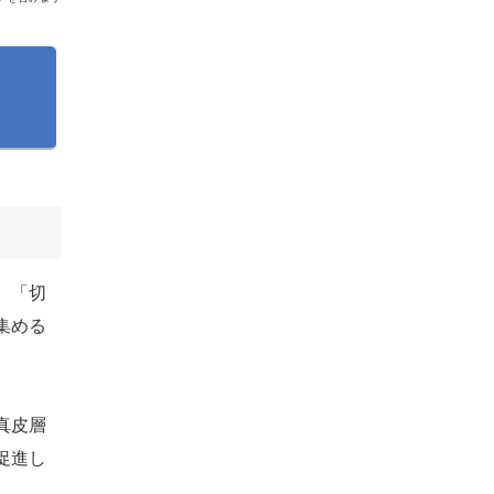
、「切
集める
真皮層
促進し