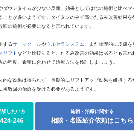
やダウンタイムが少ない反面、効果としては他の施術と比べマ
ることが多いようです。タイタンのみで高いたるみ改善効果を
数回の施術が必要になると言われています。
射する
サーマクール
や
ウルセラシステム
、また物理的に皮膚を
スリフト
などと比較すると、たるみ改善の効果は劣るとも言わ
みの程度、希望に合わせて治療方法を検討しましょう。
久的な効果は得られず、長期的にリフトアップ効果を維持する
に複数回の治療を受ける必要があるようです。
相談したい方
施術・治療に関する
-424-246
相談・名医紹介依頼はこちら