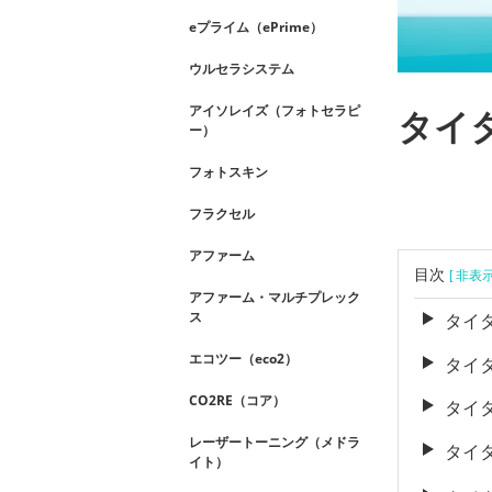
eプライム（ePrime）
ウルセラシステム
アイソレイズ（フォトセラピ
タイ
ー）
フォトスキン
フラクセル
アファーム
目次
[ 非表
アファーム・マルチプレック
ス
タイ
エコツー（eco2）
タイ
CO2RE（コア）
タイ
レーザートーニング（メドラ
タイ
イト）