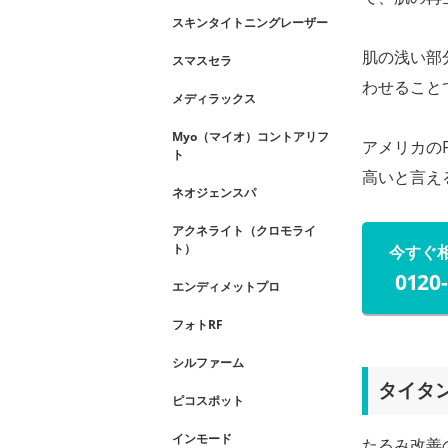
スキンタイトニングレーザー
肌の浅い部
スマスセラ
わせること
メディラックス
Myo（マイオ）コントアリフ
アメリカの
ト
高いと言え
ネオジェンスパ
アクネライト（クロモライ
ト）
今すぐ
0120
エンディメットプロ
フォトRF
シルファーム
タイタ
ピコスポット
インモード
たるみ改善