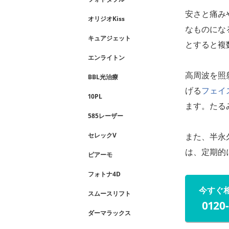
安さと痛み
オリジオKiss
なものにな
キュアジェット
とすると複
エンライトン
高周波を照
BBL光治療
げる
フェイ
10PL
ます。たる
585レーザー
セレックV
また、半永
は、定期的
ピアーモ
フォトナ4D
今すぐ
スムースリフト
0120
ダーマラックス