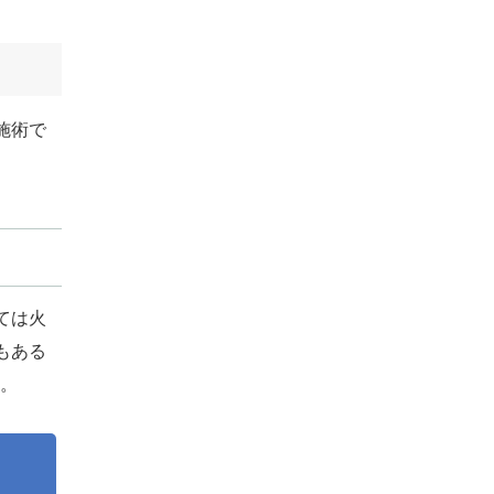
施術で
ては火
もある
す。