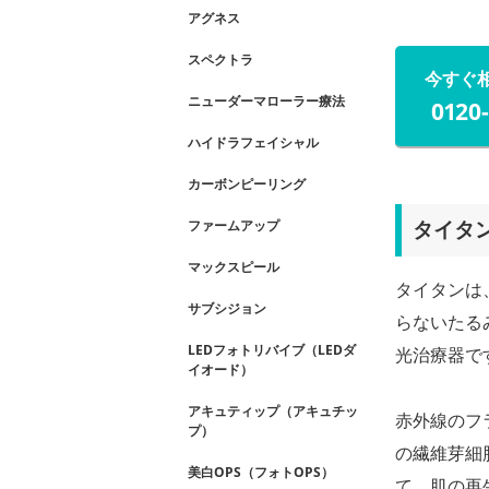
アグネス
スペクトラ
今すぐ
ニューダーマローラー療法
0120
ハイドラフェイシャル
カーボンピーリング
ファームアップ
タイタ
マックスピール
タイタンは
サブシジョン
らないたる
LEDフォトリバイブ（LEDダ
光治療器で
イオード）
アキュティップ（アキュチッ
赤外線のフ
プ）
の繊維芽細
美白OPS（フォトOPS）
て、肌の再