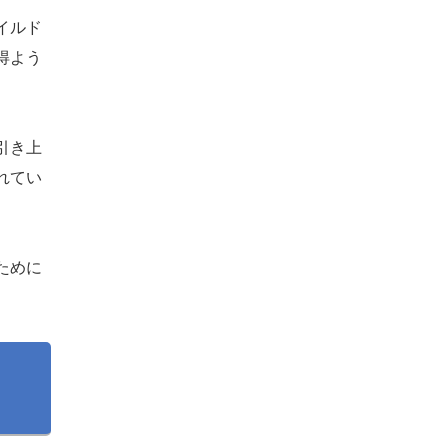
イルド
得よう
引き上
れてい
ために