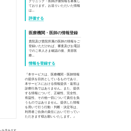
クリニック・医師評価情報を募集し
ております。お送りいただいた情報
は…
評価する
医療機関・医師の情報登録
貴院及び貴院所属の医師の情報をご
登録いただければ、審査及びお電話
でのご本人さま確認の後、美容医
療…
情報を登録する
『本サービスは、医療機関・医師情報
の提供を目的としているものであり、
本サービスにおける情報提供・返答は
診療行為ではありません。また、提供
する情報について、正確性、完全性、
有益性、その他一切について責任を負
うものではありません。提供した情報
を用いて行う行動・判断・決定等は、
利用者ご自身の責任において行ってい
ただきます様お願いいたします。』
ンを含みます