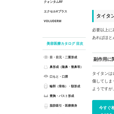
クォンタムRF
エクセルVプラス
タイタ
VOLUDERM
必要以上に
あればほと
美容医療カタログ 目次
目・目元・二重形成
副作用に
鼻形成（隆鼻・整鼻等）
タイタンは
口もと・口唇
傷してしま
輪郭（骨格）・額形成
ようですが
豊胸・バスト形成
脂肪吸引・医療痩身
今すぐ