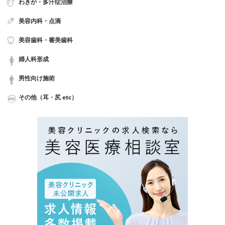
わきが・多汗症治療
美容内科・点滴
美容歯科・審美歯科
婦人科形成
男性向け施術
その他（耳・尻 etc）