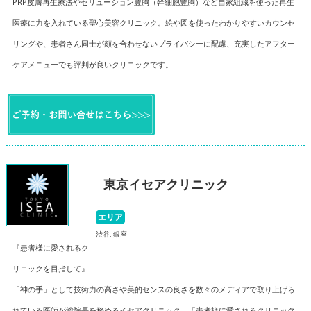
PRP皮膚再生療法やセリューション豊胸（幹細胞豊胸）など自家組織を使った再生
医療に力を入れている聖心美容クリニック。絵や図を使ったわかりやすいカウンセ
リングや、患者さん同士が顔を合わせないプライバシーに配慮、充実したアフター
ケアメニューでも評判が良いクリニックです。
東京イセアクリニック
エリア
渋谷, 銀座
『患者様に愛されるク
リニックを目指して』
「神の手」として技術力の高さや美的センスの良さを数々のメディアで取り上げら
れている医師が総院長を務めるイセアクリニック。「患者様に愛されるクリニック