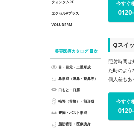
クォンタムRF
今すぐ
0120
エクセルVプラス
VOLUDERM
Qスイ
美容医療カタログ 目次
照射時間は
目・目元・二重形成
た時のよう
個人差もあ
鼻形成（隆鼻・整鼻等）
口もと・口唇
今すぐ
輪郭（骨格）・額形成
0120
豊胸・バスト形成
脂肪吸引・医療痩身