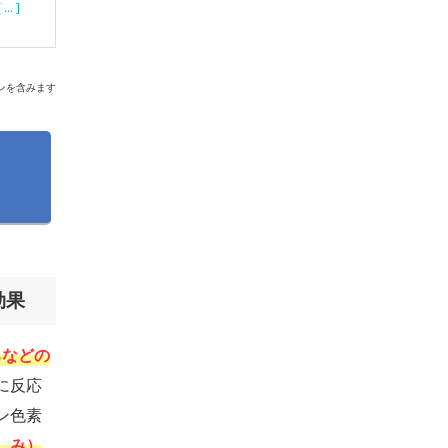
[ ... ]
ンを含みます
効果
ろなどの
に反応
ン色素
しみ）