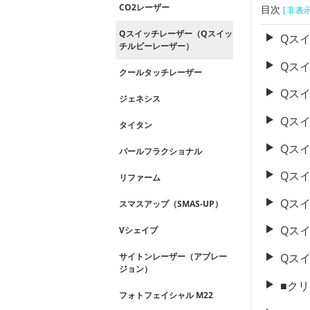
CO2レーザー
目次
[ 非表
Qスイッチレーザー（Qスイッ
Qス
チルビーレーザー）
Qス
クールタッチレーザー
Qス
ジェネシス
Qス
タイタン
Qス
パールフラクショナル
Qス
リファーム
Qス
スマスアップ（SMAS-UP）
Qス
Vシェイプ
Qス
サイトンレーザー（アブレー
ジョン）
■ク
フォトフェイシャル M22