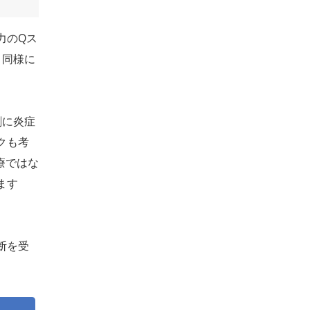
力のQス
、同様に
割に炎症
クも考
療ではな
ます
断を受