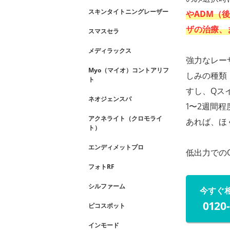
スキンタイトニングレーザー
やADM（
ザの治療、
スマスセラ
メディラックス
強力なレー
Myo（マイオ）コントアリフ
しみの種類
ト
すし、Qス
ネオジェンスパ
1〜2週間
アクネライト（クロモライ
あれば、ほ
ト）
エンディメットプロ
低出力での
フォトRF
シルファーム
今すぐ
0120
ピコスポット
インモード