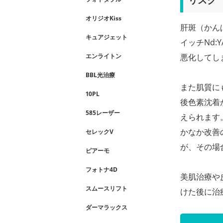
リスク
オリジオKiss
肝斑（かん
キュアジェット
イッチNd
悪化してし
エンライトン
BBL光治療
また肌質に
10PL
後色素沈着
585レーザー
えられます
かなか改善
セレックV
が、その場
ピアーモ
フォトナ4D
美肌治療や
スムースリフト
けた後に治
ダーマラックス