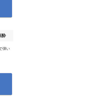
麻酔
で弾い