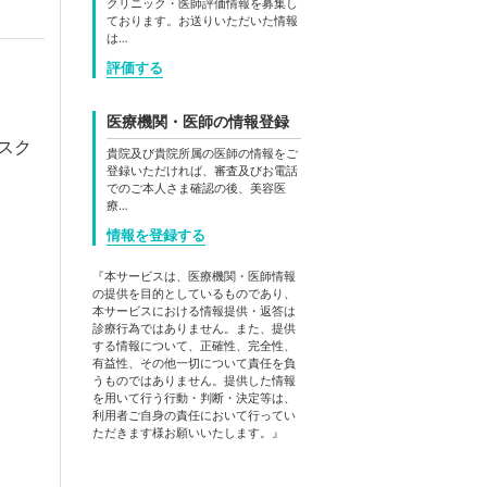
クリニック・医師評価情報を募集し
ております。お送りいただいた情報
は…
評価する
医療機関・医師の情報登録
スク
貴院及び貴院所属の医師の情報をご
登録いただければ、審査及びお電話
でのご本人さま確認の後、美容医
療…
情報を登録する
『本サービスは、医療機関・医師情報
の提供を目的としているものであり、
本サービスにおける情報提供・返答は
診療行為ではありません。また、提供
する情報について、正確性、完全性、
有益性、その他一切について責任を負
うものではありません。提供した情報
を用いて行う行動・判断・決定等は、
利用者ご自身の責任において行ってい
ただきます様お願いいたします。』