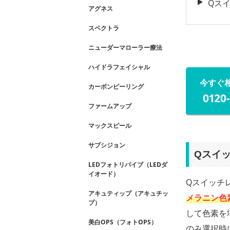
Qス
アグネス
スペクトラ
ニューダーマローラー療法
ハイドラフェイシャル
今すぐ
カーボンピーリング
0120
ファームアップ
マックスピール
サブシジョン
Qスイ
LEDフォトリバイブ（LEDダ
イオード）
Qスイッチ
アキュティップ（アキュチッ
メラニン色
プ）
して色素を
美白OPS（フォトOPS）
のみ選択時