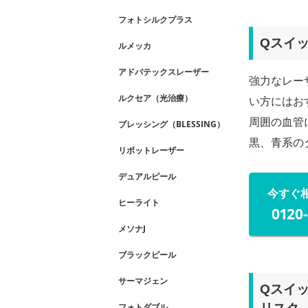
フォトシルクプラス
Qスイ
ルメッカ
アドバテックスレーザー
強力なレー
ルクセア（光治療）
い方にはお
周囲の血管
ブレッシング（BLESSING）
黒、青系の
リポットレーザー
デュアルピール
今すぐ
ヒーライト
0120
メソナJ
ブラックピール
サーマジェン
Qスイ
フォトダブル