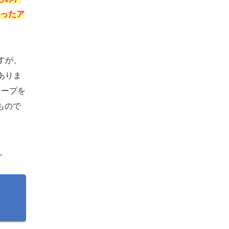
いったア
すが、
ありま
テープを
もので
す。