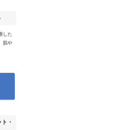
ト
療した
、肌や
。
。
ット・