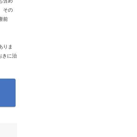
も含め
、その
療前
ありま
おきに治