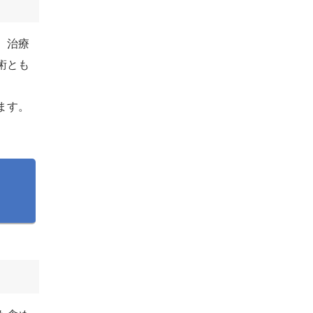
。治療
術とも
ます。