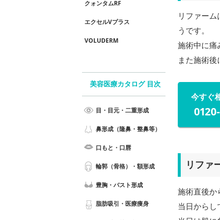
クォンタムRF
リファーム
エクセルVプラス
うです。
VOLUDERM
施術中に痛
また施術後
美容医療カタログ 目次
今すぐ
0120
目・目元・二重形成
鼻形成（隆鼻・整鼻等）
口もと・口唇
リファ
輪郭（骨格）・額形成
豊胸・バスト形成
施術直後か
脂肪吸引・医療痩身
当日からし