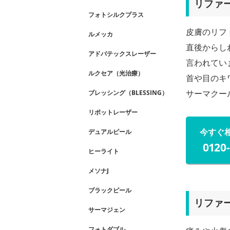
リファ
フォトシルクプラス
皮膚のリフ
ルメッカ
直後からし
アドバテックスレーザー
言われてい
ルクセア（光治療）
首や目のキ
サーマクー
ブレッシング（BLESSING）
リポットレーザー
今すぐ
デュアルピール
0120
ヒーライト
メソナJ
ブラックピール
リファ
サーマジェン
フォトダブル