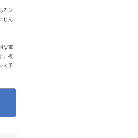
あるジ
にじん
弱な電
す。複
シミ予