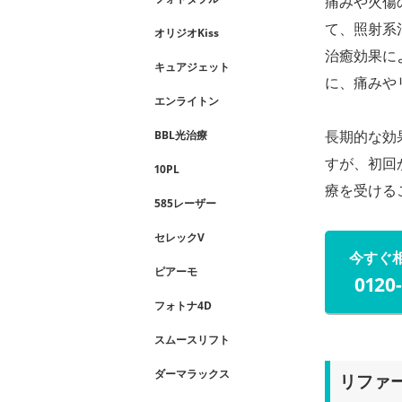
痛みや火傷
て、照射系
オリジオKiss
治癒効果に
キュアジェット
に、痛みや
エンライトン
長期的な効
BBL光治療
すが、初回
10PL
療を受ける
585レーザー
セレックV
今すぐ
ピアーモ
0120
フォトナ4D
スムースリフト
ダーマラックス
リファ