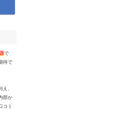
器
で
期待で
与え、
内部か
口コミ