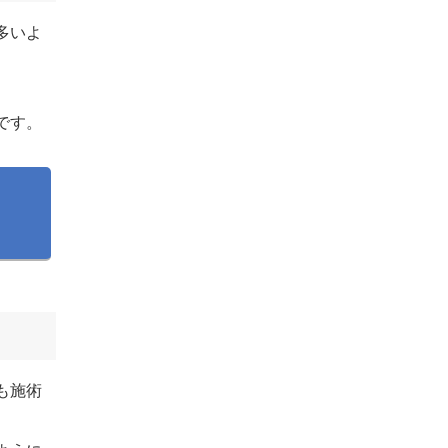
多いよ
です。
も施術