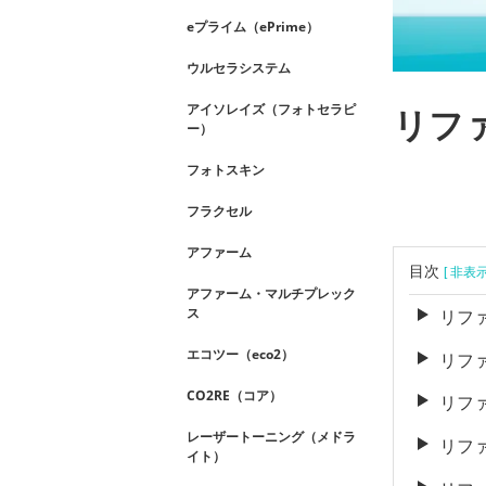
eプライム（ePrime）
ウルセラシステム
アイソレイズ（フォトセラピ
リフ
ー）
フォトスキン
フラクセル
アファーム
目次
[ 非表
アファーム・マルチプレック
ス
リフ
エコツー（eco2）
リフ
CO2RE（コア）
リフ
レーザートーニング（メドラ
リフ
イト）