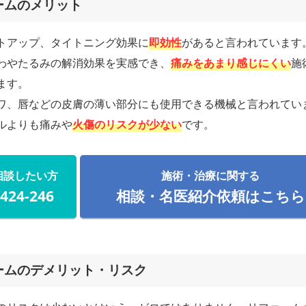
ームのメリット
トアップ、タイトニング効果に
即効性
があると言われています
わやたるみの解消効果を実感でき、
痛みをあまり感じにくい
施
ます。
ワ、唇などの皮膚の薄い部分にも使用できる機械と言われてい
ルよりも痛みや
火傷のリスクが少ない
です。
相談したい方
施術・治療に関する
-424-246
相談・名医紹介依頼はこちら
ームのデメリット・リスク