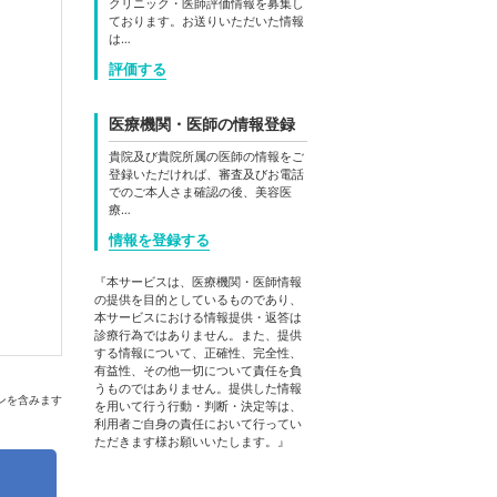
クリニック・医師評価情報を募集し
ております。お送りいただいた情報
は…
評価する
医療機関・医師の情報登録
貴院及び貴院所属の医師の情報をご
登録いただければ、審査及びお電話
でのご本人さま確認の後、美容医
療…
情報を登録する
『本サービスは、医療機関・医師情報
の提供を目的としているものであり、
本サービスにおける情報提供・返答は
診療行為ではありません。また、提供
する情報について、正確性、完全性、
有益性、その他一切について責任を負
うものではありません。提供した情報
ンを含みます
を用いて行う行動・判断・決定等は、
利用者ご自身の責任において行ってい
ただきます様お願いいたします。』