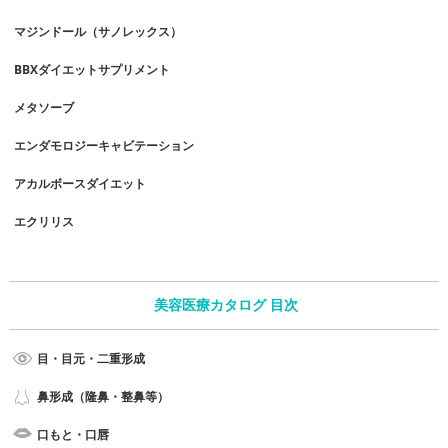
マジンドール（サノレックス）
BBXダイエットサプリメント
メタソーブ
エンダモロジーキャビテーション
アカルボースダイエット
エクリリス
美容医療カタログ 目次
目・目元・二重形成
鼻形成（隆鼻・整鼻等）
口もと・口唇