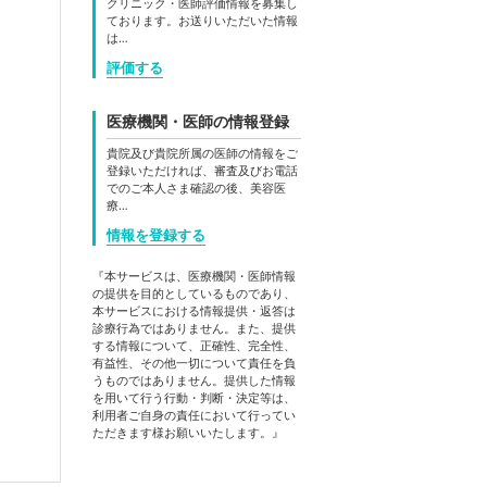
クリニック・医師評価情報を募集し
ております。お送りいただいた情報
は…
評価する
医療機関・医師の情報登録
貴院及び貴院所属の医師の情報をご
登録いただければ、審査及びお電話
でのご本人さま確認の後、美容医
療…
情報を登録する
『本サービスは、医療機関・医師情報
の提供を目的としているものであり、
本サービスにおける情報提供・返答は
診療行為ではありません。また、提供
する情報について、正確性、完全性、
有益性、その他一切について責任を負
うものではありません。提供した情報
を用いて行う行動・判断・決定等は、
利用者ご自身の責任において行ってい
ただきます様お願いいたします。』