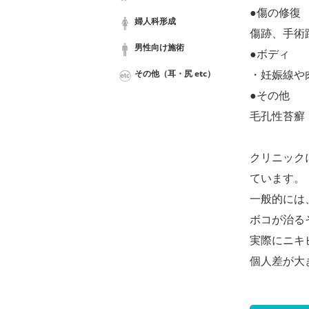
●傷の修復
婦人科形成
傷跡、手術
男性向け施術
●ボディ
・妊娠線や
その他（耳・尻 etc）
●その他
毛孔性苔癬
クリニック
ています。
一般的には
ボコが治る
実際にニキ
個人差が大