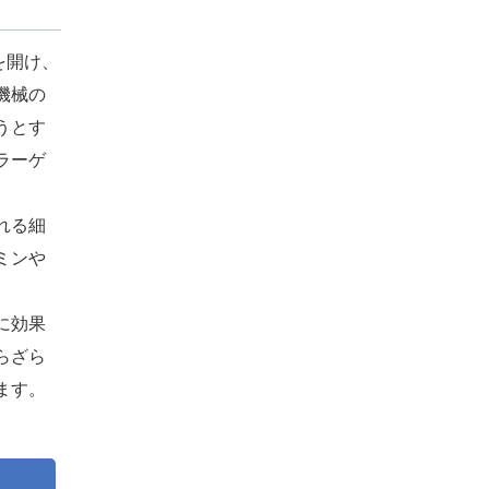
を開け、
機械の
うとす
ラーゲ
れる細
ミンや
に効果
らざら
ます。