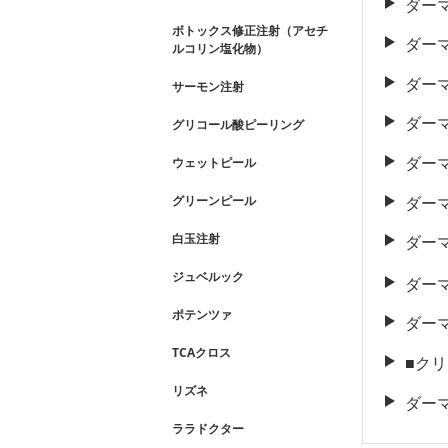
ダー
ボトックス修正注射（アセチ
ダー
ルコリン塩化物）
ダー
サーモン注射
ダー
グリコール酸ピーリング
ダー
ウェットピール
ダー
グリーンピール
白玉注射
ダー
ジュベルック
ダー
ポテンツァ
ダー
TCAクロス
■ク
リズネ
ダー
ララドクター