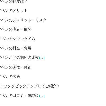
マペンの頻度は？
マペンのメリット
マペンのデメリット・リスク
マペンの痛み・麻酔
マペンのダウンタイム
マペンの料金・費用
マペンと他の施術の比較
[ ... ]
マペンの失敗・修正
マペンの名医
リニックをピックアップしてご紹介！
マペンの口コミ・体験談
[ ... ]