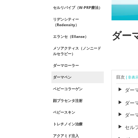
セルリバイブ（W-PRP療法）
リデンシティー
（Redensity）
ダー
エランセ（Ellanse）
メソアクティス（ノンニード
ルセラピー）
ダーマローラー
目次
ダーマペン
[ 非表
ベビーコラーゲン
ダー
顔プラセンタ注射
ダー
ベビースキン
ダー
トレチノイン治療
セル
アクアミド注入