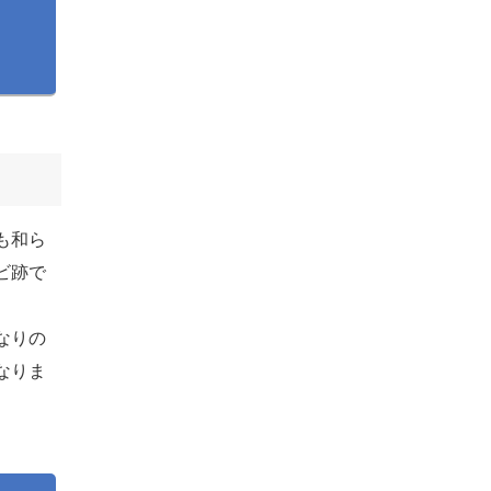
も和ら
ビ跡で
なりの
なりま