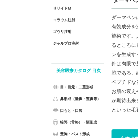
ダーマペ
リリイドM
ダーマペン
コラウム注射
有効成分を
ゴウリ注射
施術です。
ジャルプロ注射
るところに
ンを生成す
針は肉眼で
美容医療カタログ 目次
胞である、
ペプチドな
目・目元・二重形成
お肌の衰え
鼻形成（隆鼻・整鼻等）
が期待出来
といった毛
口もと・口唇
輪郭（骨格）・額形成
豊胸・バスト形成