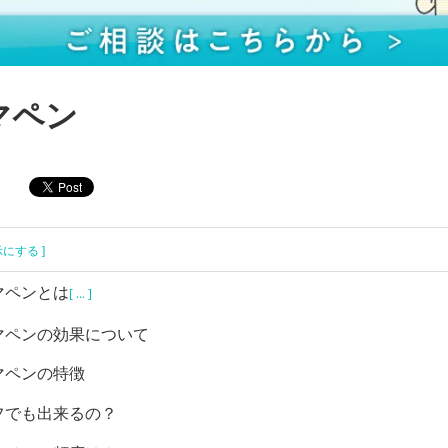
マペン
示にする ]
マペンとは
[ ... ]
マペンの効果について
マペンの特徴
フでも出来るの？