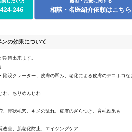
相談したい方
施術・治療に関する
-424-246
相談・名医紹介依頼はこちら
ペンの効果について
が期待出来ます。
連
・陥没クレーター、皮膚の凹み、老化による皮膚のデコボコな
じわ、ちりめんじわ
穴、帯状毛穴、キメの乱れ、皮膚のざらつき、育毛効果も
質改善、肌老化防止、エイジングケア