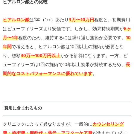
ヒアルロン酸との比較
ヒアルロン酸
は1本（1cc）あたり
3万〜10万円
程度と、初期費用
はピューフィリーズより安価です。しかし、効果持続期間が
6ヶ
月〜1年
程度のため、維持するには繰り返し施術が必要です。
10
年間
で考えると、ヒアルロン酸は10回以上の施術が必要とな
り、総額
30万〜100万円以上
かかる計算になります。一方、ピ
ューフィリーズは1回の施術で10年以上効果が持続するため、
長
期的なコストパフォーマンスに優れています
。
費用に含まれるもの
クリニックによって異なりますが、一般的に
カウンセリング
費・施術費・麻酔代・薬代・アフターケア費
が含まれているこ