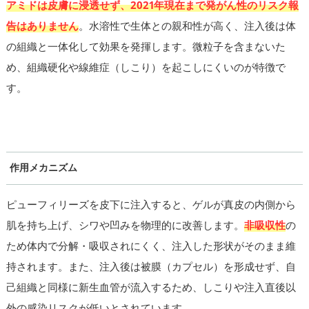
アミドは皮膚に浸透せず、2021年現在まで発がん性のリスク報
告はありません
。水溶性で生体との親和性が高く、注入後は体
の組織と一体化して効果を発揮します。微粒子を含まないた
め、組織硬化や線維症（しこり）を起こしにくいのが特徴で
す。
作用メカニズム
ピューフィリーズを皮下に注入すると、ゲルが真皮の内側から
肌を持ち上げ、シワや凹みを物理的に改善します。
非吸収性
の
ため体内で分解・吸収されにくく、注入した形状がそのまま維
持されます。また、注入後は被膜（カプセル）を形成せず、自
己組織と同様に新生血管が流入するため、しこりや注入直後以
外の感染リスクが低いとされています。