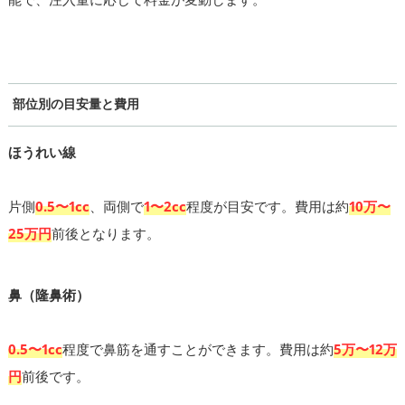
部位別の目安量と費用
ほうれい線
片側
0.5〜1cc
、両側で
1〜2cc
程度が目安です。費用は約
10万〜
25万円
前後となります。
鼻（隆鼻術）
0.5〜1cc
程度で鼻筋を通すことができます。費用は約
5万〜12万
円
前後です。