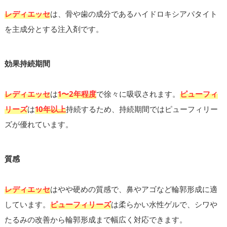
レディエッセ
は、骨や歯の成分であるハイドロキシアパタイト
を主成分とする注入剤です。
効果持続期間
レディエッセ
は
1〜2年程度
で徐々に吸収されます。
ピューフィ
リーズ
は
10年以上
持続するため、持続期間ではピューフィリー
ズが優れています。
質感
レディエッセ
はやや硬めの質感で、鼻やアゴなど輪郭形成に適
しています。
ピューフィリーズ
は柔らかい水性ゲルで、シワや
たるみの改善から輪郭形成まで幅広く対応できます。