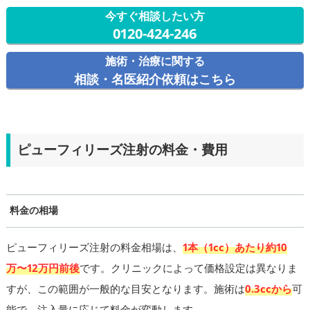
今すぐ相談したい方
0120-424-246
施術・治療に関する
相談・名医紹介依頼はこちら
ピューフィリーズ注射の料金・費用
料金の相場
ピューフィリーズ注射の料金相場は、
1本（1cc）あたり約10
万〜12万円前後
です。クリニックによって価格設定は異なりま
すが、この範囲が一般的な目安となります。施術は
0.3ccから
可
能で、注入量に応じて料金が変動します。