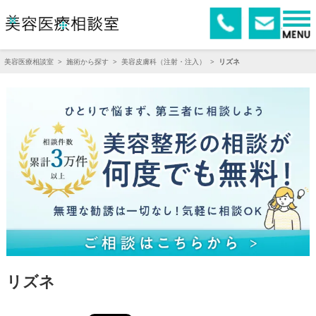
美容医療相談室
>
施術から探す
>
美容皮膚科（注射・注入）
>
リズネ
リズネ