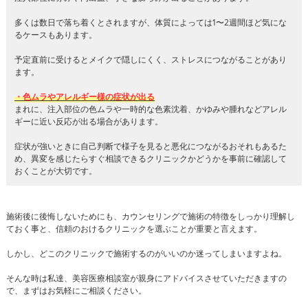
多くは数日で落ち着くとされますが、体質によっては1〜2週間ほど気にな
るケースもあります。
予定直前に受けるとメイクで隠しにくく、ストレスにつながることがあり
ます。
・色ムラやアレルギー様の症状が出る
まれに、注入部位の色ムラや一時的な色素沈着、かゆみや腫れなどアレル
ギーに近い反応が出る場合があります。
症状が強いときに自己判断で様子を見ると悪化につながるおそれもあるた
め、異変を感じたらすぐ相談できるクリニックかどうかを事前に確認して
おくことが大切です。
施術後に後悔しないためにも、カウンセリングで施術の特徴をしっかり理解し
ておく事と、信頼のおけるクリニックを選ぶことが重要と言えます。
しかし、どこのクリニックで施術するのがいいのか迷ってしまいますよね。
そんな時は私達、美容医療相談室が親身にアドバイスさせていただきますの
で、まずはお気軽にご相談ください。