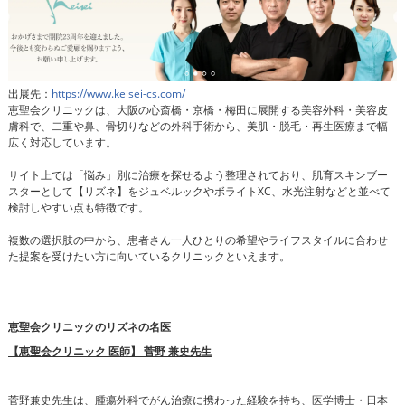
出展先：
https://www.keisei-cs.com/
恵聖会クリニックは、大阪の心斎橋・京橋・梅田に展開する美容外科・美容皮
膚科で、二重や鼻、骨切りなどの外科手術から、美肌・脱毛・再生医療まで幅
広く対応しています。
サイト上では「悩み」別に治療を探せるよう整理されており、肌育スキンブー
スターとして【リズネ】をジュベルックやボライトXC、水光注射などと並べて
検討しやすい点も特徴です。
複数の選択肢の中から、患者さん一人ひとりの希望やライフスタイルに合わせ
た提案を受けたい方に向いているクリニックといえます。
恵聖会クリニックのリズネの名医
【恵聖会クリニック 医師】 菅野 兼史先生
菅野兼史先生は、腫瘍外科でがん治療に携わった経験を持ち、医学博士・日本