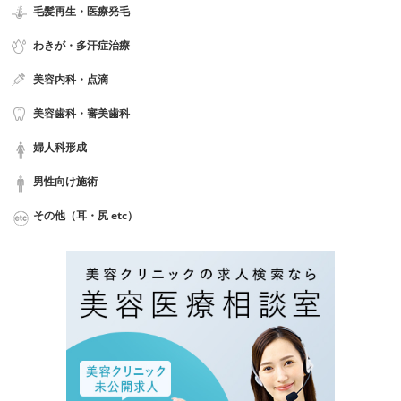
毛髪再生・医療発毛
わきが・多汗症治療
美容内科・点滴
美容歯科・審美歯科
婦人科形成
男性向け施術
その他（耳・尻 etc）