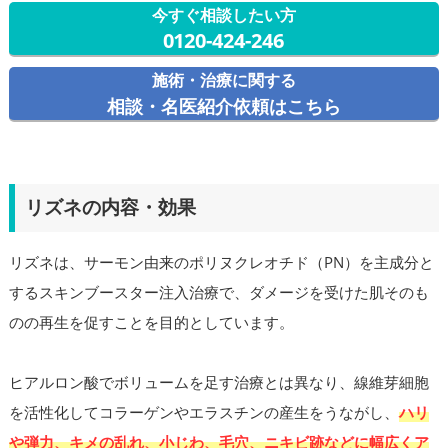
今すぐ相談したい方
0120-424-246
施術・治療に関する
相談・名医紹介依頼はこちら
リズネの内容・効果
リズネは、サーモン由来のポリヌクレオチド（PN）を主成分と
するスキンブースター注入治療で、ダメージを受けた肌そのも
のの再生を促すことを目的としています。
ヒアルロン酸でボリュームを足す治療とは異なり、線維芽細胞
を活性化してコラーゲンやエラスチンの産生をうながし、
ハリ
や弾力、キメの乱れ、小じわ、毛穴、ニキビ跡などに幅広くア