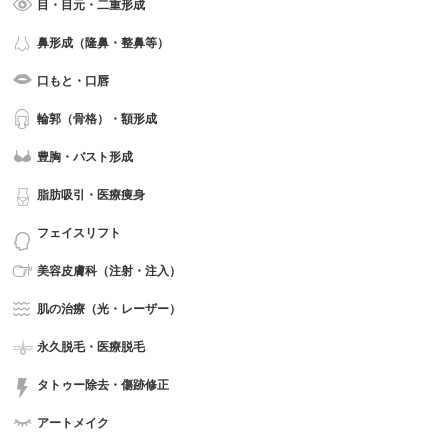
目・目元・二重形成
鼻形成（隆鼻・整鼻等）
口もと・口唇
輪郭（骨格）・額形成
豊胸・バスト形成
脂肪吸引・医療痩身
フェイスリフト
美容皮膚科（注射・注入）
肌の治療（光・レーザー）
永久脱毛・医療脱毛
タトゥー除去・傷跡修正
アートメイク