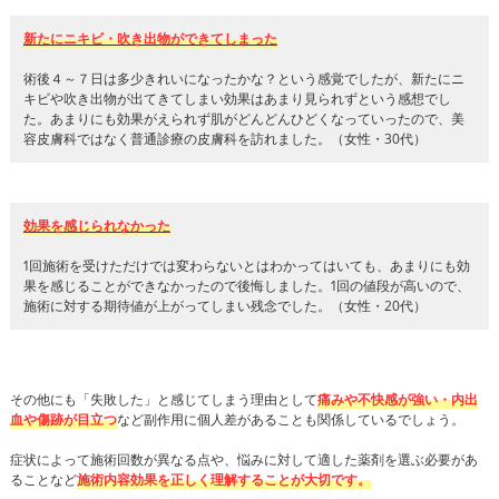
新たにニキビ・吹き出物ができてしまった
術後４～７日は多少きれいになったかな？という感覚でしたが、新たにニ
キビや吹き出物が出てきてしまい効果はあまり見られずという感想でし
た。あまりにも効果がえられず肌がどんどんひどくなっていったので、美
容皮膚科ではなく普通診療の皮膚科を訪れました。（女性・30代）
効果を感じられなかった
1回施術を受けただけでは変わらないとはわかってはいても、あまりにも効
果を感じることができなかったので後悔しました。1回の値段が高いので、
施術に対する期待値が上がってしまい残念でした。（女性・20代）
その他にも「失敗した」と感じてしまう理由として
痛みや不快感が強い・内出
血や傷跡が目立つ
など副作用に個人差があることも関係しているでしょう。
症状によって施術回数が異なる点や、悩みに対して適した薬剤を選ぶ必要があ
ることなど
施術内容効果を正しく理解することが大切です。