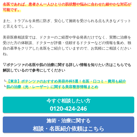
名医であれば、患者さん一人ひとりの肌状態や悩みに合わせた細やかな対応が
可能です。
また、トラブルを未然に防ぎ、安心して施術を受けられる点も大きなメリット
と言えるでしょう。
美容医療相談室では、ドクターのご経歴や学会発表だけでなく、実際に治療を
受けた方の体験談、ドクターが評価・信頼するドクターなどの情報を集め、独
自の基準をクリアした名医をご紹介していますので、お気軽にご相談ください
ね。
▽ポテンツァの名医や肌の治療に関する詳しい情報を知りたい方はこちらでも
解説しているので参考にしてください
┗
【東京】ポテンツァのおすすめ美容外科5選！名医・口コミ・費用も紹介
┗
肌の治療（光・レーザー）に関する美容整形情報まとめ
今すぐ相談したい方
0120-424-246
施術・治療に関する
相談・名医紹介依頼はこちら