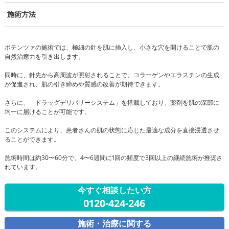
施術方法
ポテンツァの施術では、極細の針を肌に挿入し、小さな穴を開けることで肌の
自然治癒力を引き出します。
同時に、針先から高周波が照射されることで、コラーゲンやエラスチンの生成
が促進され、肌の引き締めや質感の改善が期待できます。
さらに、「ドラッグデリバリーシステム」を搭載しており、薬剤を肌の深部に
均一に届けることが可能です。
このシステムにより、患者さんの肌の状態に応じた最適な成分を直接浸透させ
ることができます。
施術時間は約30〜60分で、4〜6週間に1回の頻度で3回以上の継続施術が推奨さ
れています。
今すぐ相談したい方
0120-424-246
施術・治療に関する