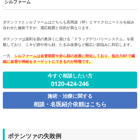
シルファーム
ポテンツァとシルファームはどちらも高周波（RF）とマイクロニードルを組み
合わせた施術ですが、適応範囲と目的が異なります。
ポテンツァは薬剤を肌の奥深くに届ける「ドラッグデリバリーシステム」を搭
載しており、ニキビ跡や赤ら顔、たるみ改善など幅広い肌悩みに対応します。
一方、
シルファームは血管病変や赤ら顔の改善に特化しており、低出力RFで繊
細に血管や神経をターゲットにできるのが特徴です。
今すぐ相談したい方
0120-424-246
施術・治療に関する
相談・名医紹介依頼はこちら
ポテンツァの失敗例