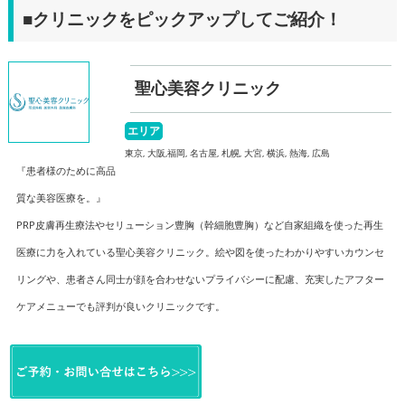
■クリニックをピックアップしてご紹介！
聖心美容クリニック
エリア
東京, 大阪,福岡, 名古屋, 札幌, 大宮, 横浜, 熱海, 広島
『患者様のために高品
質な美容医療を。』
PRP皮膚再生療法やセリューション豊胸（幹細胞豊胸）など自家組織を使った再生
医療に力を入れている聖心美容クリニック。絵や図を使ったわかりやすいカウンセ
リングや、患者さん同士が顔を合わせないプライバシーに配慮、充実したアフター
ケアメニューでも評判が良いクリニックです。