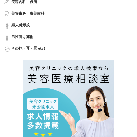
美容内科・点滴
美容歯科・審美歯科
婦人科形成
男性向け施術
その他（耳・尻 etc）