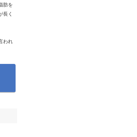
脂肪を
が長く
言われ