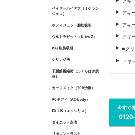
アキ
ベイザーハイデフ（ミケラン
アキ
ジェロ）
アキ
ボディジェット脂肪吸引
アキ
ウルトラゼット（Ultra-Z）
■ク
PAL脂肪吸引
シリンジ法
アキ
下腿筋萎縮術（ふくらはぎ痩
身）
カーフメイク（TCR治療）
ACボディ（AC-body）
今すぐ
EXILIS（エクシリス）
0120
ダイエット点滴
リポコントラスト