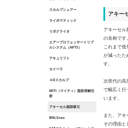
スカルプシュアー
アキー
ライポマティック
アキーセル
リポクライオ
の名称です
エアープロフェッサートリプ
これまで使
ルシステム（APTS）
が減ったた
アキュリフト
す。
カイベラ
４Dスカルプ
次世代の高
で幅広く行
MITI（マイティ）脂肪溶解注
射
います。
アキーセル脂肪吸引
また、アキ
BNLSneo
その理由と