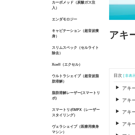
カーボメッド（炭酸ガス注
入）
エンダモロジー
キャビテーション（超音波痩
アキ
身）
スリムスペック（セルライト
除去）
Xcell（エクセル）
目次
ウルトラシェイプ（超音波脂
[ 非表
肪溶解）
アキ
脂肪溶解レーザー(スマートリ
ポ)
アキ
スマートリポMPX（レーザー
アキ
スタイリング）
アキ
ヴェラシェイプ（医療用痩身
マシン）