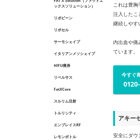
FAT X Solution（ファットエ
これは豊胸
ックスソリューション）
注入したこ
リポビーン
継続しやす
リポセル
内出血や痛
サーモシェイプ
ています。
イタリアンメソシェイプ
HIFU痩身
今すぐ
リベルサス
0120
FatXCore
スルリム注射
トルリシティ
アキー
エンブレイスRF
安全にダウ
レモンボトル