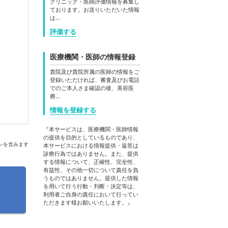
クリニック・医師評価情報を募集し
ております。お送りいただいた情報
は…
評価する
医療機関・医師の情報登録
貴院及び貴院所属の医師の情報をご
登録いただければ、審査及びお電話
でのご本人さま確認の後、美容医
療…
情報を登録する
『本サービスは、医療機関・医師情報
の提供を目的としているものであり、
ンを含みます
本サービスにおける情報提供・返答は
診療行為ではありません。また、提供
する情報について、正確性、完全性、
有益性、その他一切について責任を負
うものではありません。提供した情報
を用いて行う行動・判断・決定等は、
利用者ご自身の責任において行ってい
ただきます様お願いいたします。』