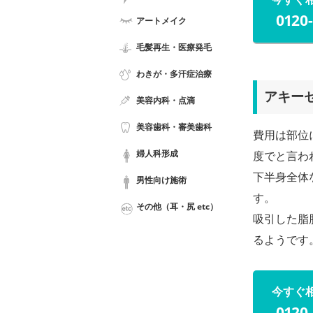
0120
アートメイク
毛髪再生・医療発毛
わきが・多汗症治療
アキー
美容内科・点滴
美容歯科・審美歯科
費用は部位
婦人科形成
度でと言わ
下半身全体
男性向け施術
す。
その他（耳・尻 etc）
吸引した脂
るようです
今すぐ
0120