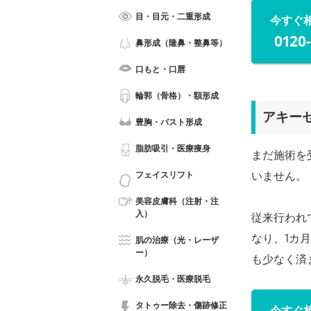
目・目元・二重形成
今すぐ
0120
鼻形成（隆鼻・整鼻等）
口もと・口唇
輪郭（骨格）・額形成
アキー
豊胸・バスト形成
脂肪吸引・医療痩身
まだ施術を
いません。
フェイスリフト
美容皮膚科（注射・注
入）
従来行われ
なり、1カ
肌の治療（光・レーザ
ー）
も少なく済
永久脱毛・医療脱毛
タトゥー除去・傷跡修正
今すぐ