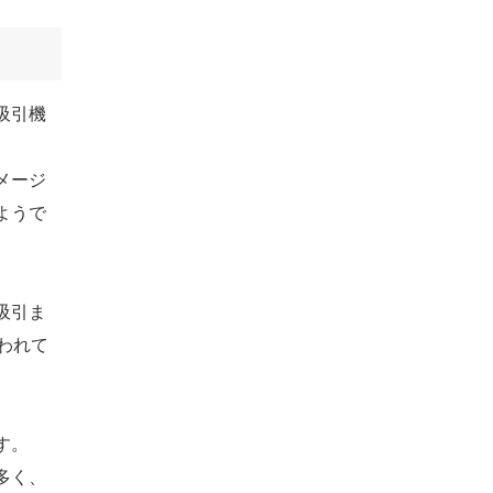
吸引機
メージ
ようで
吸引ま
われて
す。
多く、