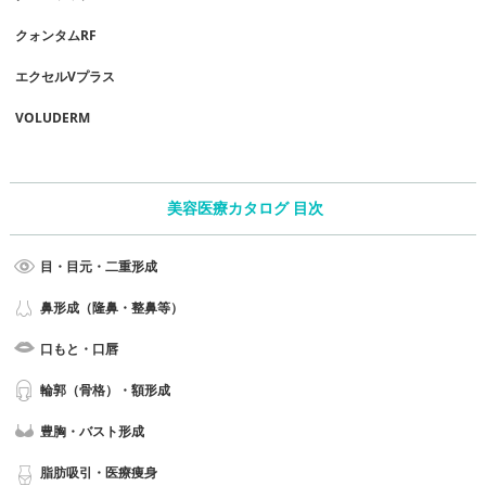
クォンタムRF
エクセルVプラス
VOLUDERM
美容医療カタログ 目次
目・目元・二重形成
鼻形成（隆鼻・整鼻等）
口もと・口唇
輪郭（骨格）・額形成
豊胸・バスト形成
脂肪吸引・医療痩身